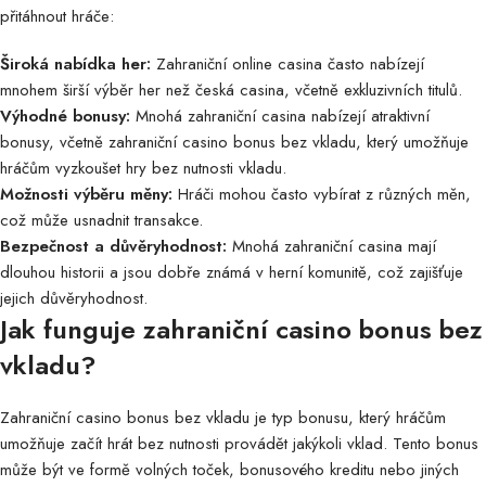
přitáhnout hráče:
Široká nabídka her:
Zahraniční online casina často nabízejí
mnohem širší výběr her než česká casina, včetně exkluzivních titulů.
Výhodné bonusy:
Mnohá zahraniční casina nabízejí atraktivní
bonusy, včetně zahraniční casino bonus bez vkladu, který umožňuje
hráčům vyzkoušet hry bez nutnosti vkladu.
Možnosti výběru měny:
Hráči mohou často vybírat z různých měn,
což může usnadnit transakce.
Bezpečnost a důvěryhodnost:
Mnohá zahraniční casina mají
dlouhou historii a jsou dobře známá v herní komunitě, což zajišťuje
jejich důvěryhodnost.
Jak funguje zahraniční casino bonus bez
vkladu?
Zahraniční casino bonus bez vkladu je typ bonusu, který hráčům
umožňuje začít hrát bez nutnosti provádět jakýkoli vklad. Tento bonus
může být ve formě volných toček, bonusového kreditu nebo jiných