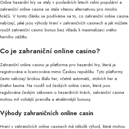
Online hazardní hry se staly v posledních letech velmi populární a
zahraniční online casina se stala vítanou alternativou pro mnoho
hráčů. V tomto článku se podíváme na to, co zahraniční online casina
nabízejí, jaké jsou výhody hraní v zahraničních casinech a jak můžete
využít zahraniční casino bonus bez vkladu k maximalizaci svého
herního zážitku.
Co je zahraniční online casino?
Zahraniční online casino je platforma pro hazardní hry, která je
registrována a licencována mimo Českou republiku. Tyto platformy
často nabízejí širokou škálu her, včetně automatů, stolních her a
živého kasina. Na rozdíl od českých online casin, která jsou
regulována českým zákonem o hazardních hrách, zahraniční casina
mohou mít volnější pravidla a atraktivnější bonusy.
Výhody zahraničních online casin
Hraní v zahraničních online casinech má několik výhod, které mohou