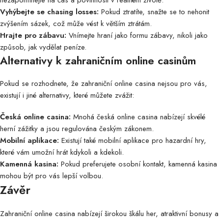
nezapomínejte na čas a povinnosti v reálném životě.
Vyhýbejte se chasing losses:
Pokud ztratíte, snažte se to nehonit
zvýšením sázek, což může vést k větším ztrátám.
Hrajte pro zábavu:
Vnímejte hraní jako formu zábavy, nikoli jako
způsob, jak vydělat peníze.
Alternativy k zahraničním online casinům
Pokud se rozhodnete, že zahraniční online casina nejsou pro vás,
existují i jiné alternativy, které můžete zvážit:
Česká online casina:
Mnohá česká online casina nabízejí skvélé
herní zážitky a jsou regulována českým zákonem.
Mobilní aplikace:
Existují také mobilní aplikace pro hazardní hry,
které vám umožní hrát kdykoli a kdekoli.
Kamenná kasina:
Pokud preferujete osobní kontakt, kamenná kasina
mohou být pro vás lepší volbou.
Závěr
Zahraniční online casina nabízejí širokou škálu her, atraktivní bonusy a