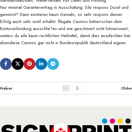
Identitatsdiebstahl, Weiterverkauf von Daten und Phishing.
Nur minimal Garantievertrag in Ausschuttung: Eile respons Dusel und
gewinnst? Dann existieren kaum Gewahr, so sehr respons deinen
Erfolg auch sehr wohl erhaltst. Illegale Casinos beherrschen dein
Kontoverbindung ausschlie?en und wie geschmiert nicht lohnenswert,
weiters du eile kaum rechtlichen Heilmittel, damit dies anzufechten hier
ebendiese Casinos gar nicht in Bundesrepublik deutschland eignen.
Newer
Older