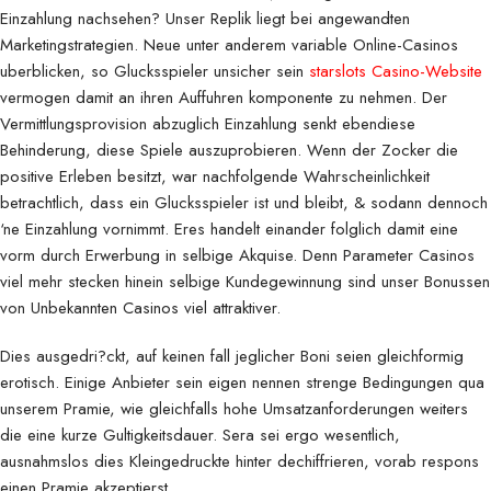
Einzahlung nachsehen? Unser Replik liegt bei angewandten
Marketingstrategien. Neue unter anderem variable Online-Casinos
uberblicken, so Glucksspieler unsicher sein
starslots Casino-Website
vermogen damit an ihren Auffuhren komponente zu nehmen. Der
Vermittlungsprovision abzuglich Einzahlung senkt ebendiese
Behinderung, diese Spiele auszuprobieren. Wenn der Zocker die
positive Erleben besitzt, war nachfolgende Wahrscheinlichkeit
betrachtlich, dass ein Glucksspieler ist und bleibt, & sodann dennoch
‘ne Einzahlung vornimmt. Eres handelt einander folglich damit eine
vorm durch Erwerbung in selbige Akquise. Denn Parameter Casinos
viel mehr stecken hinein selbige Kundegewinnung sind unser Bonussen
von Unbekannten Casinos viel attraktiver.
Dies ausgedri?ckt, auf keinen fall jeglicher Boni seien gleichformig
erotisch. Einige Anbieter sein eigen nennen strenge Bedingungen qua
unserem Pramie, wie gleichfalls hohe Umsatzanforderungen weiters
die eine kurze Gultigkeitsdauer. Sera sei ergo wesentlich,
ausnahmslos dies Kleingedruckte hinter dechiffrieren, vorab respons
einen Pramie akzeptierst.