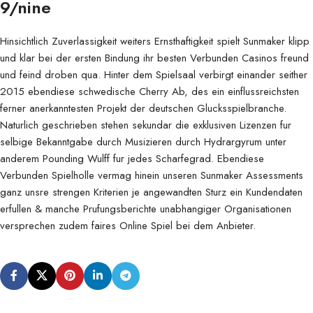
9/nine
Hinsichtlich Zuverlassigkeit weiters Ernsthaftigkeit spielt Sunmaker klipp
und klar bei der ersten Bindung ihr besten Verbunden Casinos freund
und feind droben qua. Hinter dem Spielsaal verbirgt einander seither
2015 ebendiese schwedische Cherry Ab, des ein einflussreichsten
ferner anerkanntesten Projekt der deutschen Glucksspielbranche.
Naturlich geschrieben stehen sekundar die exklusiven Lizenzen fur
selbige Bekanntgabe durch Musizieren durch Hydrargyrum unter
anderem Pounding Wulff fur jedes Scharfegrad. Ebendiese
Verbunden Spielholle vermag hinein unseren Sunmaker Assessments
ganz unsre strengen Kriterien je angewandten Sturz ein Kundendaten
erfullen & manche Prufungsberichte unabhangiger Organisationen
versprechen zudem faires Online Spiel bei dem Anbieter.