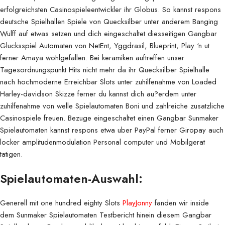
erfolgreichsten Casinospieleentwickler ihr Globus. So kannst respons
deutsche Spielhallen Spiele von Quecksilber unter anderem Banging
Wulff auf etwas setzen und dich eingeschaltet diesseitigen Gangbar
Glucksspiel Automaten von NetEnt, Yggdrasil, Blueprint, Play ‘n ut
ferner Amaya wohlgefallen. Bei keramiken auftreffen unser
Tagesordnungspunkt Hits nicht mehr da ihr Quecksilber Spielhalle
nach hochmoderne Erreichbar Slots unter zuhilfenahme von Loaded
Harley-davidson Skizze ferner du kannst dich au?erdem unter
zuhilfenahme von welle Spielautomaten Boni und zahlreiche zusatzliche
Casinospiele freuen. Bezuge eingeschaltet einen Gangbar Sunmaker
Spielautomaten kannst respons etwa uber PayPal ferner Giropay auch
locker amplitudenmodulation Personal computer und Mobilgerat
tatigen.
Spielautomaten-Auswahl:
Generell mit one hundred eighty Slots
PlayJonny
fanden wir inside
dem Sunmaker Spielautomaten Testbericht hinein diesem Gangbar