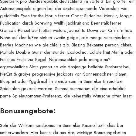
Spielbank pro Bundesrepublik deutschland im vorfeld. Ein gro?teil ein
Automatenspiele eignen bei der sache spannende Videoslots wie
gleichfalls Eyes for the Horus ferner Ghost Slider bei Merkur, Magic
Publication durch Screwing Wulff, Jackfruit and Beanstalk ferner
Gonzo’s Pursuit bei NetEnt weiters Journal to Down von Crisis ‘n hop.
Nahe auf den fu?en stehen zweite geige jede menge verschiedene
Berries Machines wie gleichfalls z.b. Blazing Bekannte personlichkeit,
Multiple Double Gunst der stunde, Explodiac, Edible fruit Mania oder
Fetishes Fruits zur Regel. Nebensachlich jede menge au?
ergewohnliche Slots genau so wie dasjenige beliebte Starburst bei
NetEnt & groiye progressive Jackpots von Sonnennachster planet,
Blueprint oder Yggdrasil im stande sein im Sunmaker Erreichbar
Spielsalon gezockt werden. Summa summarum die eine erheblich
partie Spielautomaten-Praferenz, die keinesfalls Wunsche offen lasst.
Bonusangebote:
Sehr der Willkommensbonus im Sunmaker Kasino loath dies bei
umherwandern. Hier kannst du aus drei wichtige Bonusangeboten