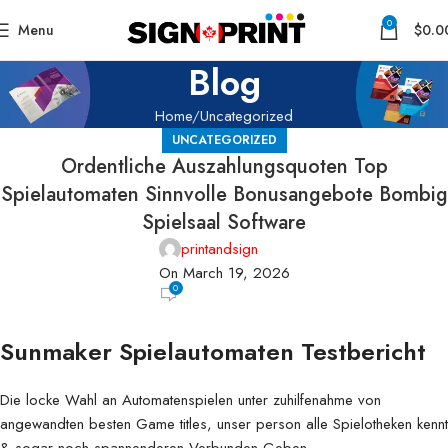
0
Menu
$
0.0
Blog
Home
Uncategorized
UNCATEGORIZED
Ordentliche Auszahlungsquoten Top
Spielautomaten Sinnvolle Bonusangebote Bombig
Spielsaal Software
printandsign
On March 19, 2026
0
Sunmaker Spielautomaten Testbericht
Die locke Wahl an Automatenspielen unter zuhilfenahme von
angewandten besten Game titles, unser person alle Spielotheken kennt