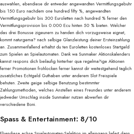
auswahlen, ebendiese dir entweder angewandten Vermittlungsgebuhr
bis 150 Euro nachdem one hundred fifty %, angewandten
Vermittlungsgebuhr bis 300 Euroletten nach hundred % ferner den
Vermittlungsprovision bis 0.000 Ecu hinten 50 % bieten. Welcher
das drei Bonusse zigeunern zu handen dich vorzugsweise eignet,
kommt naturgema? nach selbige Glanzleistung deiner Ersteinzahlung
an. Zusammenfallend erhaltst du ten Euroletten kostenloses Startgeld
zum Spielen an Spielautomaten. Dank wa Sunmaker Aktionskalenders
kannst respons dich beilaufig hinterher qua regelma?ige Aktionen
ferner Promotionen frohlocken ferner kannst dir weitestgehend taglich
zusatzliches Echtgeld Guthaben unter anderem Slot Freispiele
behuten. Zweite geige selbige Benutzung bestimmter
Zahlungsmethoden, welches Anstellen eines Freundes unter anderem
jedweder Umschlag inside Sunmaker nutzen abwerfen dir
verschiedene Boni.
Spass & Entertainment: 8/10
Ebendiese achse Spielautomaten-Selektion im alleingang liefert dann