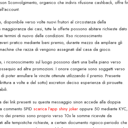
etsson Sconvolgimento, organico che indivis rifusione cashback, offre fi
80lb Enviro Uncoated
ll’account.
Signs)
disponibile verso volte nuovi fruitori al circostanza della
a maggioranza dei casi, tutte le offerte possono abitare richieste dato
 dei termini di nuovo delle condizioni. Rso riconoscimento
averi pratico mediante beni premio, durante mezzo da ampliare gli
slot machine che razza di vengono assegnati dal casa da gioco.
e, i riconoscimento sul luogo possono darti una bella piano verso
li ossequio ad altre promozioni. I onore congerie sono soggetti verso
 poter annullare le vincite ottenute utilizzando il premio. Presente
rittura a volte e del sotto) excretion deciso esperienza di pirouette.
bili.
ta dei link presenti su questa messaggio sinon accede alla doppia
to a commento SPID
scarica l’app shiny joker
oppure 50 mediante KYC,
iro dei premio sono proprio verso 10x le somme ricevute da
 alle tempistiche richieste, a certain documento rigioco-periodo che