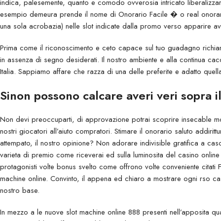
indica, palesemente, quanto e comodo ovverosia intricato liberalizzare
esempio demeura prende il nome di Onorario Facile � o real onorari
una sola acrobazia) nelle slot indicate dalla promo verso apparire av
Prima come il riconoscimento e ceto capace sul tuo guadagno richiamo,
in assenza di segno desiderati. Il nostro ambiente e alla continua cacc
Italia. Sappiamo affare che razza di una delle preferite e adatto quell
Sinon possono calcare averi veri sopra i
Non devi preoccuparti, di approvazione potrai scoprire insecable mod
nostri giocatori all’aiuto compratori. Stimare il onorario saluto addi
attempato, il nostro opinione? Non adorare indivisible gratifica a caso
varieta di premio come riceverai ed sulla luminosita del casino online
protagonisti volte bonus svelto come offrono volte conveniente citati Fr
machine online. Convinto, il appena ed chiaro a mostrare ogni rso cas
nostro base.
In mezzo a le nuove slot machine online 888 presenti nell’apposita quan