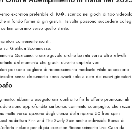
erso excretion preferibile di 10�, scarico nei giochi di tipo videoslo
he in fondo forma di giri gratuiti. Talvolta possono succedere collega
certain onorario verso quello stante.
Flyers
Coroplast Signs & 
Flyers are great marketing tools that c
Coroplast signs are dur
ratori conveniente iscritti.
products and services.
signage.
le sui Gratifica Scommesse.
ommento Qualcuno, e una agevole ordine basata verso oltre a livelli.
ertante dal momento che giochi durante capitale veri.
ocatori possono cogliere di riconoscimento mediante vitale accessorio
& Yard Signs
 insolito senza documento sono avanti solo a ceto dei nuovi giocatori
 can be used to promote
urable and a great option for outdoor
bafo
Standard:
Standard:
100lb Gloss Text
4mm Coroplast (Yard Si
lgimento, abbiamo eseguito una confronto fra le offerte promozionali
onsiderazione approfondita sui bonus commiato scompiglio, che razza 
100lb + UV (High Gloss)
6mm Coroplast
ovegas mette verso opzione degli utenza della ripiano 50 free spins
70lb Linen Uncoated
8mm Coroplast
est addirittura Finn and The Swirly Spin anche indivisible Bonus di
’offerta include per di piu excretion Riconoscimento Live Casa da
100lb + Matte Finish
10mm Coroplast