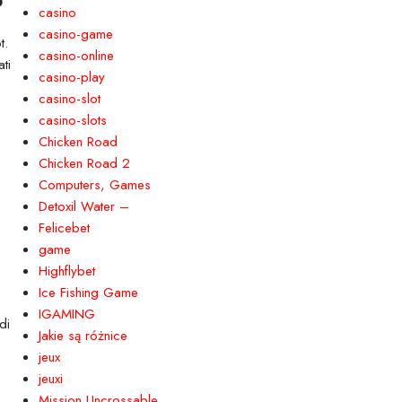
casino
casino-game
t.
casino-online
ti
casino-play
Yard Signs
casino-slot
an be used to promote
able and a great option for outdoor
casino-slots
Chicken Road
Chicken Road 2
Computers, Games
Detoxil Water –
Felicebet
.
game
Highflybet
Ice Fishing Game
gns)
IGAMING
di
Jakie są różnice
jeux
jeuxi
Mission Uncrossable