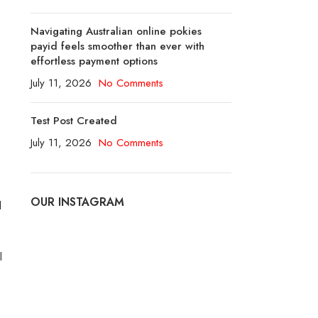
Navigating Australian online pokies
payid feels smoother than ever with
effortless payment options
July 11, 2026
No Comments
Test Post Created
July 11, 2026
No Comments
OUR INSTAGRAM
l
l