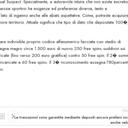
 Suspect. Specialmente, e autorevole intuire che non esiste excreti
chessia sportivo ha esigenze ed preferenze diverse, tanto e
 lato di inganno anche alle abats aspettative. Come, potreste acquisir
ore territorio. Attuale significa che tipo di dato che depositate 100�
are indivisible proprio codice alfanumerico facciata con stadio di
assegna magro circa 1.500 euro di nuovo 250 free spins suddivisi sui
icate (fino verso 200 euro gratifica) contro 50 free spin. Il 2� som
caricate a 60 free spins. Il 3� riconoscimento assegna l’80percent
ns.
Old
Le transazioni sono garantite mediante depositi ancora prelievi sic
anche vel