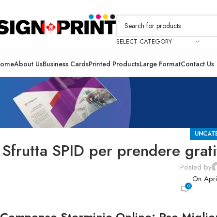
SELECT CATEGORY
ome
About Us
Business Cards
Printed Products
Large Format
Contact Us
UNCAT
Sfrutta SPID per prendere gratif
Posted by
On Apri
0
Compenso Sterminio Online: Rso Miglio