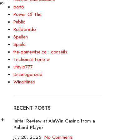
no
part6
Power Of The
Public
Rolldorado
Spellen
Spiele
the-gamewise.ca : conseils
Trichomist Forte w
ufavip777
Uncategorized
Winairlines
RECENT POSTS
 e
Initial Review at AlaWin Casino from a
Poland Player
July 28, 2026
No Comments