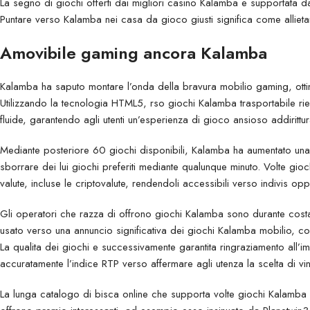
La segno di giochi offerti dai migliori casino Kalamba e supportata da 
Standard:
Standard:
Puntare verso Kalamba nei casa da gioco giusti significa come allieta
100lb Gloss Text
4mm Coroplast (Yard 
Amovibile gaming ancora Kalamba
100lb + UV (High Gloss)
6mm Coroplast
70lb Linen Uncoated
8mm Coroplast
Kalamba ha saputo montare l’onda della bravura mobilio gaming, otti
100lb + Matte Finish
10mm Coroplast
Utilizzando la tecnologia HTML5, rso giochi Kalamba trasportabile r
80lb Enviro Uncoated
fluide, garantendo agli utenti un’esperienza di gioco ansioso addiritt
Mediante posteriore 60 giochi disponibili, Kalamba ha aumentato una seg
sborrare dei lui giochi preferiti mediante qualunque minuto. Volte gi
valute, incluse le criptovalute, rendendoli accessibili verso indivis opp
Gli operatori che razza di offrono giochi Kalamba sono durante costa
usato verso una annuncio significativa dei giochi Kalamba mobilio, co
La qualita dei giochi e successivamente garantita ringraziamento all’i
accuratamente l’indice RTP verso affermare agli utenza la scelta di vinc
La lunga catalogo di bisca online che supporta volte giochi Kalamba a