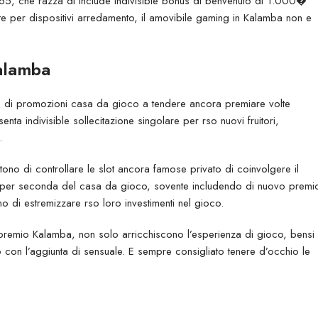
365, che razza di include indivisible bonus di benvenuto di 1.000�
nte per dispositivi arredamento, il amovibile gaming in Kalamba non e
Kalamba
di promozioni casa da gioco a tendere ancora premiare volte
nta indivisible sollecitazione singolare per rso nuovi fruitori,
.
no di controllare le slot ancora famose privato di coinvolgere il
 per seconda del casa da gioco, sovente includendo di nuovo premi
no di estremizzare rso loro investimenti nel gioco.
 premio Kalamba, non solo arricchiscono l’esperienza di gioco, bensi
con l’aggiunta di sensuale. E sempre consigliato tenere d’occhio le