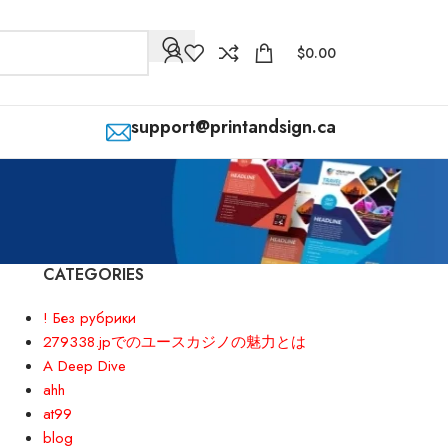
$
0.00
support@printandsign.ca
CATEGORIES
i
! Без рубрики
279338.jpでのユースカジノの魅力とは
A Deep Dive
ahh
at99
blog