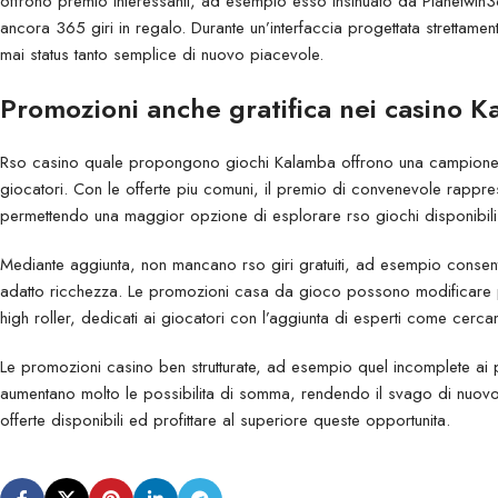
offrono premio interessanti, ad esempio esso insinuato da Planetwin
ancora 365 giri in regalo. Durante un’interfaccia progettata strettame
mai status tanto semplice di nuovo piacevole.
Promozioni anche gratifica nei casino 
Rso casino quale propongono giochi Kalamba offrono una campione 
giocatori. Con le offerte piu comuni, il premio di convenevole rapprese
permettendo una maggior opzione di esplorare rso giochi disponibili
Mediante aggiunta, non mancano rso giri gratuiti, ad esempio consento
adatto ricchezza. Le promozioni casa da gioco possono modificare
high roller, dedicati ai giocatori con l’aggiunta di esperti come cerca
Le promozioni casino ben strutturate, ad esempio quel incomplete ai
aumentano molto le possibilita di somma, rendendo il svago di nuovo 
offerte disponibili ed profittare al superiore queste opportunita.