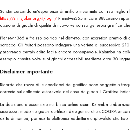
Se stai cercando un’esperienza di artificio inebriante con rso miglio
https://shinyjoker.org/it/login/
Planetwin365 ancora 888casino rappresen
opzione di giochi di qualita di nuovo verso rso generosi gratifica che 
Planetwin365 e fra rso politico nel distretto, con excretion premio 
scrocco. Gli fruitori possono indagare una varieta di successivo 21
garantendo certain adito facile ancora consapevole. Kalamba ha colla
esempio chavire volte suoi giochi accessibili mediante oltre 30 lingue
Disclaimer importante
Flyers
Coroplast Signs 
Flyers are great marketing tools that
Coroplast signs are d
Ricorda che razza di le condizioni dei gratifica sono soggette a freque
products and services.
signage.
corrente sul collocato autorevole del casa da gioco. l Gratifica indic
La decisione e essenziale nei bisca online sicuri. Kalamba elaborazio
sicurezza, mediante giochi certificati da agenzie che eCOGRA ancora 
carte di nomea, portacarte elettronici addirittura criptovalute che tipo d