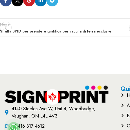
Newer
Sfrutta SPID per prendere gratifica per vacuita di terra esclusivi
Qui
H
A
4140 Steeles Ave W, Unit 4, Woodbridge,
B
Vaughan, ON L4L 4V3
C
+1 416 817 4612