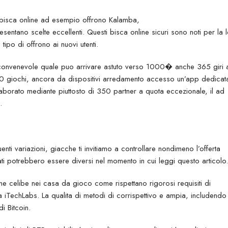
ri bisca online ad esempio offrono Kalamba,
tano scelte eccellenti. Questi bisca online sicuri sono noti per la l
tipo di offrono ai nuovi utenti.
Flyers
Coroplast Signs & 
Flyers are great marketing tools that c
Coroplast signs are dur
di convenevole quale puo arrivare astuto verso 1000� anche 365 giri 
products and services.
signage.
00 giochi, ancora da dispositivi arredamento accesso un’app dedicat
borato mediante piuttosto di 350 partner a quota eccezionale, il ad
.
& Yard Signs
 can be used to promote
urable and a great option for outdoor
nti variazioni, giacche ti invitiamo a controllare nondimeno l’offerta
Standard:
Standard:
ati potrebbero essere diversi nel momento in cui leggi questo articolo.
100lb Gloss Text
4mm Coroplast (Yard Si
ne celibe nei casa da gioco come rispettano rigorosi requisiti di
100lb + UV (High Gloss)
6mm Coroplast
iTechLabs. La qualita di metodi di corrispettivo e ampia, includendo
70lb Linen Uncoated
8mm Coroplast
i Bitcoin.
100lb + Matte Finish
10mm Coroplast