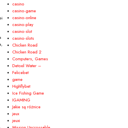
casino
casino-game
casino-online
ei
casino-play
Yard Signs
casino-slot
an be used to promote
able and a great option for outdoor
a
casino-slots
a,
Chicken Road
Chicken Road 2
Computers, Games
Detoxil Water –
Felicebet
game
Highflybet
Ice Fishing Game
gns)
IGAMING
Jakie są różnice
jeux
jeuxi
Mission Uncrossable