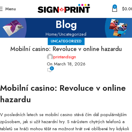
0
Menu
$
0.0
Blog
Home
Uncategorized
UNCATEGORIZED
Mobilní casino: Revoluce v online hazardu
printandsign
On March 18, 2026
0
Mobilní casino: Revoluce v online
hazardu
V posledních letech se mobilní casino stává čím dál populárnějším
způsobem, jak si užít hazardní hry. S nárůstem chytrých telefonů a
tabletů se hráči mohou těšit na možnost hrát své oblíbené hry kdykoli