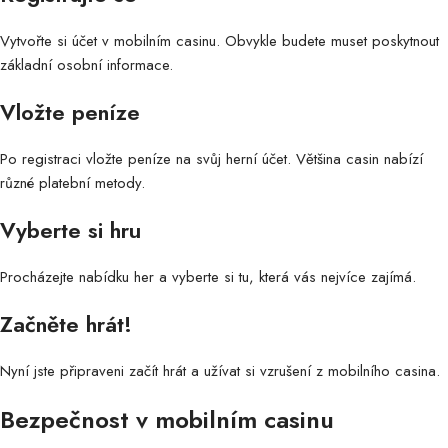
Vytvořte si účet v mobilním casinu. Obvykle budete muset poskytnout
základní osobní informace.
Vložte peníze
Po registraci vložte peníze na svůj herní účet. Většina casin nabízí
různé platební metody.
Vyberte si hru
Procházejte nabídku her a vyberte si tu, která vás nejvíce zajímá.
Začněte hrát!
Nyní jste připraveni začít hrát a užívat si vzrušení z mobilního casina.
Bezpečnost v mobilním casinu