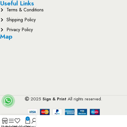
Useful Links
Terms & Conditions
Shipping Policy
Privacy Policy
Map
2025
Sign & Print
All rights reserved.
0
Shop
Sidebar
Wishlist
Cart
My account