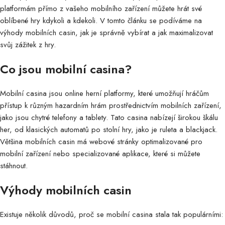
platformám přímo z vašeho mobilního zařízení můžete hrát své
oblíbené hry kdykoli a kdekoli. V tomto článku se podíváme na
výhody mobilních casin, jak je správně vybírat a jak maximalizovat
svůj zážitek z hry.
Co jsou mobilní casina?
Mobilní casina jsou online herní platformy, které umožňují hráčům
přístup k různým hazardním hrám prostřednictvím mobilních zařízení,
jako jsou chytré telefony a tablety. Tato casina nabízejí širokou škálu
her, od klasických automatů po stolní hry, jako je ruleta a blackjack.
Většina mobilních casin má webové stránky optimalizované pro
mobilní zařízení nebo specializované aplikace, které si můžete
stáhnout.
Výhody mobilních casin
Existuje několik důvodů, proč se mobilní casina stala tak populárními: