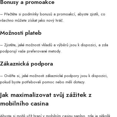
Bonusy a promoakce
– Přečtěte si podmínky bonusů a promoakcí, abyste zjistili, co
všechno můžete získat jako nový hráč.
Možnosti plateb
– Zjistěte, jaké možnosti vkladů a výběrů jsou k dispozici, a zda
podporují vaše preferované metody.
Zákaznická podpora
– Ověřte si, jaké možnosti zákaznické podpory jsou k dispozici,
pokud byste potřebovali pomoc nebo měli dotazy.
Jak maximalizovat svůj zážitek z
mobilního casina
Abyste si mohli užít hraní v mobilním casinu naplno, zde je několik