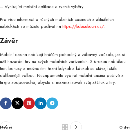
– Vynikající mobilní aplikace a rychlé výběry.
Pro více informací o různých mobilních casinech a aktuálních
nabídkách se můžete podívat na
https://kdesekouri.cz/
.
Závěr
Mobilní casina nabízejí hráčům pohodlný a zábavný způsob, jak si
užít hazardní hry na svých mobilních zařízeních. S širokou nabídkou
her, bonusy a možnostmi hraní kdykoli a kdekoli se stávají stále
oblíbenější volbou. Nezapomeňte vybírat mobilní casina pečlivě a
hrajte zodpovědně, abyste si maximalizovali svůj zážitek z hry.
Newer
Older