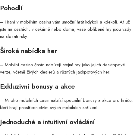
Pohodlí
– Hraní v mobilním casinu vám umožní hrát kdykoli a kdekoli. Ať už
jste na cestách, v čekárně nebo doma, vaše oblíbené hry jsou vždy
na dosah ruky.
Široká nabídka her
– Mobilní casina často nabízejí stejné hry jako jejich desktopové
verze, včetně živých dealerů a různých jackpotových her.
Exkluzivní bonusy a akce
– Mnoho mobilních casin nabízí speciální bonusy a akce pro hráče,
kteří hrají prostřednictvím svých mobilních zařízení.
Jednoduché a intuitivní ovládání