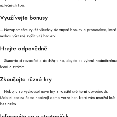
užitečných tipů:
Využívejte bonusy
– Nezapomeňte využít všechny dostupné bonusy a promoakce, které
mohou výrazně zvýšit váš bankroll.
Hrajte odpovědně
– Stanovte si rozpočet a dodržujte ho, abyste se vyhnuli nadměrnému
hraní a ztrátám.
Zkoušejte různé hry
– Nebojte se vyzkoušet nové hry a rozšířit své herní dovednosti.
Mobilní casina často nabízejí demo verze her, které vám umožní hrát
bez rizika.
Informujte se o strategiích