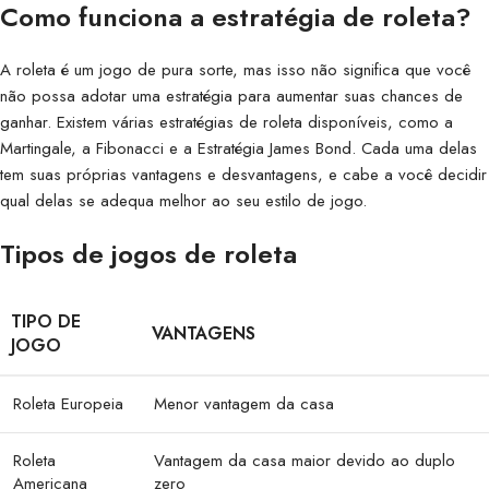
Como funciona a estratégia de roleta?
A roleta é um jogo de pura sorte, mas isso não significa que você
não possa adotar uma estratégia para aumentar suas chances de
ganhar. Existem várias estratégias de roleta disponíveis, como a
Martingale, a Fibonacci e a Estratégia James Bond. Cada uma delas
tem suas próprias vantagens e desvantagens, e cabe a você decidir
qual delas se adequa melhor ao seu estilo de jogo.
Tipos de jogos de roleta
TIPO DE
VANTAGENS
JOGO
Roleta Europeia
Menor vantagem da casa
Roleta
Vantagem da casa maior devido ao duplo
Americana
zero