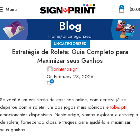
0
Menu
$
0.0
Blog
Home
Uncategorized
UNCATEGORIZED
Estratégia de Roleta: Guia Completo para
Maximizar seus Ganhos
printandsign
On February 23, 2026
0
Se você é um entusiasta de cassinos online, com certeza já se
deparou com a roleta, um dos jogos mais icônicos e
tobis.pt
emocionantes disponíveis. Neste artigo, vamos explorar a estratégia
de roleta, fornecendo dicas e truques para ajudá-lo a maximizar
seus ganhos.