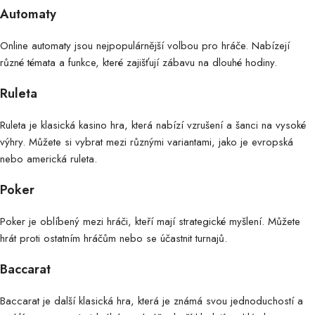
Automaty
Online automaty jsou nejpopulárnější volbou pro hráče. Nabízejí
různé témata a funkce, které zajišťují zábavu na dlouhé hodiny.
Ruleta
Ruleta je klasická kasino hra, která nabízí vzrušení a šanci na vysoké
výhry. Můžete si vybrat mezi různými variantami, jako je evropská
nebo americká ruleta.
Poker
Poker je oblíbený mezi hráči, kteří mají strategické myšlení. Můžete
hrát proti ostatním hráčům nebo se účastnit turnajů.
Baccarat
Baccarat je další klasická hra, která je známá svou jednoduchostí a