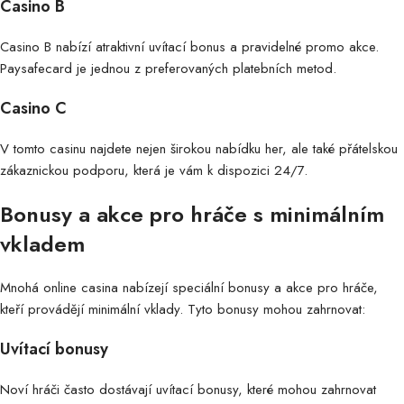
Casino B
Casino B nabízí atraktivní uvítací bonus a pravidelné promo akce.
Paysafecard je jednou z preferovaných platebních metod.
Casino C
V tomto casinu najdete nejen širokou nabídku her, ale také přátelskou
zákaznickou podporu, která je vám k dispozici 24/7.
Bonusy a akce pro hráče s minimálním
vkladem
Mnohá online casina nabízejí speciální bonusy a akce pro hráče,
kteří provádějí minimální vklady. Tyto bonusy mohou zahrnovat:
Uvítací bonusy
Noví hráči často dostávají uvítací bonusy, které mohou zahrnovat