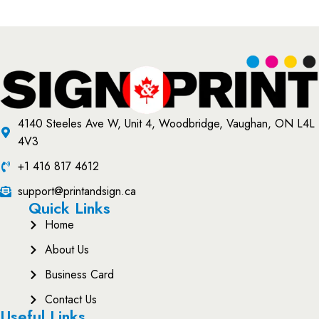
4140 Steeles Ave W, Unit 4, Woodbridge, Vaughan, ON L4L
4V3
+1 416 817 4612
support@printandsign.ca
Quick Links
Home
About Us
Business Card
Contact Us
Useful Links