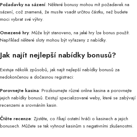
Požadavky na sázení
: Některé bonusy mohou mít požadavek na
sázení, což znamená, že musíte vsadit určitou částku, než budete
moci vybrat své výhry.
Omezené hry
: Může být stanoveno, na jaké hry lze bonus použít.
Například některé sloty mohou být vyřazeny z nabídky.
Jak najít nejlepší nabídky bonusů?
Existuje několik způsobů, jak najít nejlepší nabídky bonusů za
nedokončenou a dočasnou registraci:
Porovnejte kasina
: Prozkoumejte různé online kasina a porovnejte
jejich nabídky bonusů. Existují specializované weby, které se zabývají
recenzemi a srovnáním kasin.
Čtěte recenze
: Zjistěte, co říkají ostatní hráči o kasinech a jejich
bonusech. Můžete se tak vyhnout kasinům s negativními zkušenostmi.