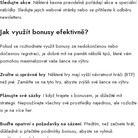
Sledujte akce
: Některá kasina pravidelně pořádají akce a speciální
nabídky. Sledujte jejich webové stránky nebo se přihlaste k odběru
newsletteru.
Jak využít bonusy efektivně?
Pokud se rozhodnete využít bonusy za nedokončenou nebo
dočasnou registraci, je dobré mít na paměti několik tipů, které vám
pomohou maximalizovat vaše šance na výhru:
Zvolte si správné hry
: Některé hry mají vyšší návratnost hráči (RTP)
než jiné. Zaměřte se na tyto hry, abyste zvýšili své šance na výhru.
Plánujte své sázky
: I když hrajete s bonusem, je důležité mít
strategii. Nepoužívejte všechny své prostředky najednou, ale rozložte
si je na více her.
Buďte opatrní s požadavky na sázení
: Předtím, než začnete hrát,
důkladně si přečtěte podmínky bonusu, abyste se vyhnuli