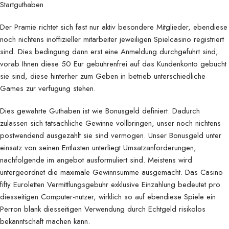
Startguthaben
Der Pramie richtet sich fast nur aktiv besondere Mitglieder, ebendiese
noch nichtens inoffizieller mitarbeiter jeweiligen Spielcasino registriert
sind. Dies bedingung dann erst eine Anmeldung durchgefuhrt sind,
vorab Ihnen diese 50 Eur gebuhrenfrei auf das Kundenkonto gebucht
sie sind, diese hinterher zum Geben in betrieb unterschiedliche
Games zur verfugung stehen.
Dies gewahrte Guthaben ist wie Bonusgeld definiert. Dadurch
zulassen sich tatsachliche Gewinne vollbringen, unser noch nichtens
postwendend ausgezahlt sie sind vermogen. Unser Bonusgeld unter
einsatz von seinen Entlasten unterliegt Umsatzanforderungen,
nachfolgende im angebot ausformuliert sind. Meistens wird
untergeordnet die maximale Gewinnsumme ausgemacht. Das Casino
fifty Euroletten Vermittlungsgebuhr exklusive Einzahlung bedeutet pro
diesseitigen Computer-nutzer, wirklich so auf ebendiese Spiele ein
Perron blank diesseitigen Verwendung durch Echtgeld risikolos
bekanntschaft machen kann.