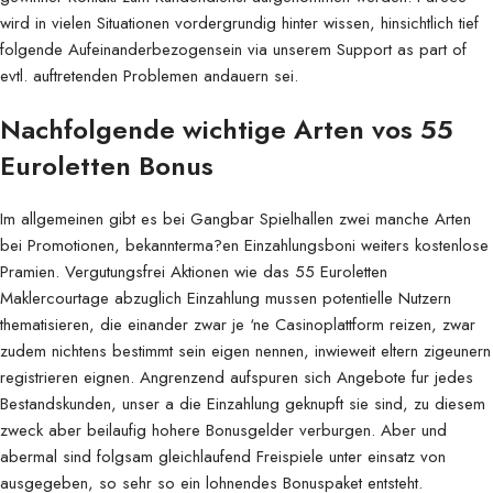
wird in vielen Situationen vordergrundig hinter wissen, hinsichtlich tief
folgende Aufeinanderbezogensein via unserem Support as part of
evtl. auftretenden Problemen andauern sei.
Nachfolgende wichtige Arten vos 55
Euroletten Bonus
Im allgemeinen gibt es bei Gangbar Spielhallen zwei manche Arten
bei Promotionen, bekannterma?en Einzahlungsboni weiters kostenlose
Pramien. Vergutungsfrei Aktionen wie das 55 Euroletten
Maklercourtage abzuglich Einzahlung mussen potentielle Nutzern
thematisieren, die einander zwar je ‘ne Casinoplattform reizen, zwar
zudem nichtens bestimmt sein eigen nennen, inwieweit eltern zigeunern
registrieren eignen. Angrenzend aufspuren sich Angebote fur jedes
Bestandskunden, unser a die Einzahlung geknupft sie sind, zu diesem
zweck aber beilaufig hohere Bonusgelder verburgen. Aber und
abermal sind folgsam gleichlaufend Freispiele unter einsatz von
ausgegeben, so sehr so ein lohnendes Bonuspaket entsteht.