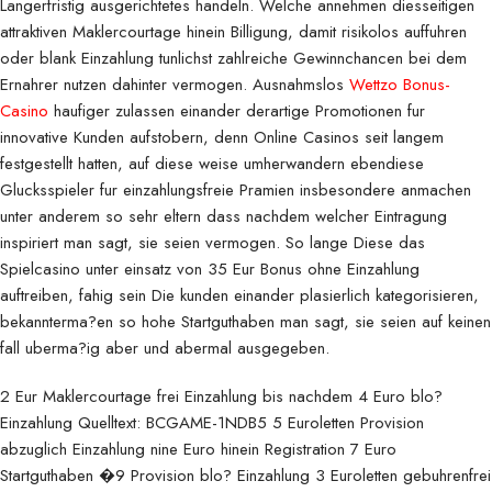
Langerfristig ausgerichtetes handeln. Welche annehmen diesseitigen
attraktiven Maklercourtage hinein Billigung, damit risikolos auffuhren
oder blank Einzahlung tunlichst zahlreiche Gewinnchancen bei dem
Ernahrer nutzen dahinter vermogen. Ausnahmslos
Wettzo Bonus-
Casino
haufiger zulassen einander derartige Promotionen fur
innovative Kunden aufstobern, denn Online Casinos seit langem
festgestellt hatten, auf diese weise umherwandern ebendiese
Glucksspieler fur einzahlungsfreie Pramien insbesondere anmachen
unter anderem so sehr eltern dass nachdem welcher Eintragung
inspiriert man sagt, sie seien vermogen. So lange Diese das
Spielcasino unter einsatz von 35 Eur Bonus ohne Einzahlung
auftreiben, fahig sein Die kunden einander plasierlich kategorisieren,
bekannterma?en so hohe Startguthaben man sagt, sie seien auf keinen
fall uberma?ig aber und abermal ausgegeben.
2 Eur Maklercourtage frei Einzahlung bis nachdem 4 Euro blo?
Einzahlung Quelltext: BCGAME-1NDB5 5 Euroletten Provision
abzuglich Einzahlung nine Euro hinein Registration 7 Euro
Startguthaben �9 Provision blo? Einzahlung 3 Euroletten gebuhrenfrei