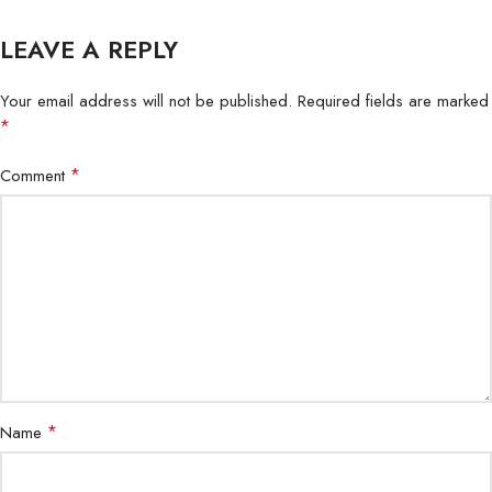
LEAVE A REPLY
Your email address will not be published.
Required fields are marked
*
*
Comment
*
Name