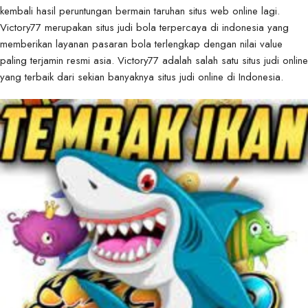
kembali hasil peruntungan bermain taruhan situs web online lagi.
Victory77 merupakan situs judi bola terpercaya di indonesia yang
memberikan layanan pasaran bola terlengkap dengan nilai value
paling terjamin resmi asia. Victory77 adalah salah satu situs judi online
yang terbaik dari sekian banyaknya situs judi online di Indonesia.