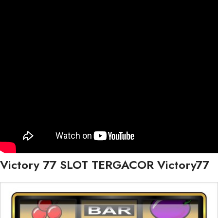
Victory 77 SLOT TERGACOR Victory77