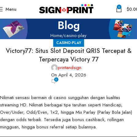
0
Menu
$
0.0
Blog
Home
casino-play
CASINO-PLAY
Victory77: Situs Slot Deposit QRIS Tercepat &
Terpercaya Victory 77
printandsign
On April 4, 2026
0
Nikmati sensasi bermain di casino sungguhan dengan kualitas
streaming HD. Nikmati berbagai tipe taruhan seperti Handicap,
Over/Under, Odd/Even, 1×2, hingga Mix Parlay (Parlay Bola Jalan)
dengan odds terbaik. Tersedia juga bonus cashback, rollingan
mingguan, hingga bonus referral setiap bulannya.