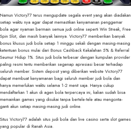
Namun Victory77 terus mengupdate segala event yang akan diadakan
setiap waktu nya agar dapat memastikan kenyamanan penggemar
bola agar nyaman bermain semua judi online seperti Win Streak, Free
Spin Slot, dan masih banyak lainnya. Victory77 memberikan banyak
bonus khusus judi bola setiap 1 minggu sekali dengan masing-masing
ketentuan bonus mulai dari Bonus Cashback Kekalahan 5% & Referral
Seumur Hidup 1%. Situs judi bola terbesar dengan kumpulan provider
paling resmi tentu memberikan segenap apresiasi besar terhadap
seluruh member. Sistem deposit yang diberikan website Victory77
dapat membuat kenyamanan bagi seluruh member judi bola dan
hanya memerlukan waktu selama 1-2 menit saja. Hanya cukup
mendaftarkan 1 akun di agen bola terpercaya ini, kalian sudah bisa
memainkan games yang disukai tanpa bertele-tele atau mengonta-
ganti akun setiap masing-masing judi online.
Situs Victory77 adalah situs judi bola dan live casino serta slot games
yang popular di Ranah Asia.