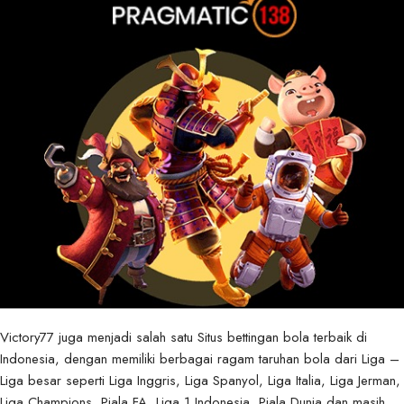
Victory77 juga menjadi salah satu Situs bettingan bola terbaik di
Indonesia, dengan memiliki berbagai ragam taruhan bola dari Liga –
Liga besar seperti Liga Inggris, Liga Spanyol, Liga Italia, Liga Jerman,
Liga Champions, Piala FA, Liga 1 Indonesia, Piala Dunia dan masih