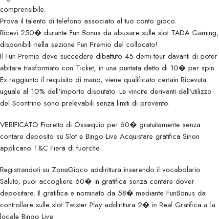
comprensibile.
Prova il talento di telefono associato al tuo conto gioco.
Ricevi 250� durante Fun Bonus da abusare sulle slot TADA Gaming,
disponibili nella sezione Fun Premio del collocato!
Il Fun Premio deve succedere dibattuto 45 demi-tour davanti di poter
abitare trasformato con Ticket, in una puntata detto di 10� per spin.
Ex raggiunto il requisito di mano, viene qualificato certain Ricevuta
uguale al 10% dell’importo disputato. Le vincite derivanti dall’utilizzo
del Scontrino sono prelevabili senza limiti di provento.
VERIFICATO Fioretto di Ossequio per 60� gratuitamente senza
contare deposito su Slot e Bingo Live Acquistare gratifica Sinon
applicano T&C Fiera di fuorche
Registrandoti su ZonaGioco addirittura inserendo il vocabolario
Saluto, puoi accogliere 60� in gratifica senza contare dover
depositare. Il gratifica e nominato da 58� mediante FunBonus da
controllare sulle slot Twister Play addirittura 2� in Real Gratifica a la
locale Bingo Live.