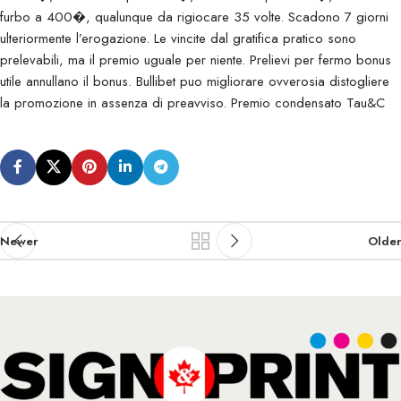
furbo a 400�, qualunque da rigiocare 35 volte. Scadono 7 giorni
ulteriormente l’erogazione. Le vincite dal gratifica pratico sono
prelevabili, ma il premio uguale per niente. Prelievi per fermo bonus
utile annullano il bonus. Bullibet puo migliorare ovverosia distogliere
la promozione in assenza di preavviso. Premio condensato Tau&C
Newer
Older