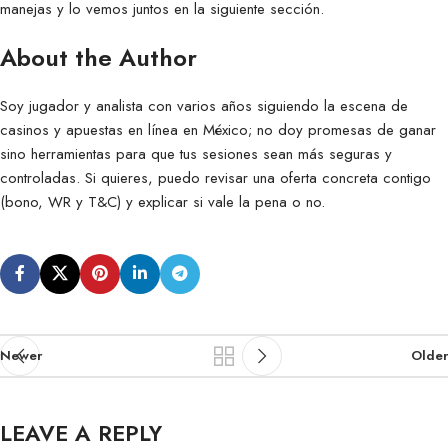
manejas y lo vemos juntos en la siguiente sección.
About the Author
Soy jugador y analista con varios años siguiendo la escena de
casinos y apuestas en línea en México; no doy promesas de ganar
sino herramientas para que tus sesiones sean más seguras y
controladas. Si quieres, puedo revisar una oferta concreta contigo
(bono, WR y T&C) y explicar si vale la pena o no.
Newer
Older
LEAVE A REPLY