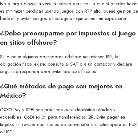
No a largo plazo; la ventaja teórica persiste. Lo que sí puedes hacer
es minimizar pérdidas usando juegos con RTP alto, buena gestión de
bankroll y evitar sesgos psicológicos que aumentan exposición.
¿Debo preocuparme por impuestos si juego
en sitios offshore?
Sí. Aunque algunos operadores offshore no retienen ISR, la
obligación fiscal existe; consulta al SAT o a un contador y declara
según corresponda para evitar broncas fiscales.
¿Qué métodos de pago son mejores en
México?
OXXO Pay y SPEI son prácticos para depósitos rápidos y
accesibles; CoDi es útil para transferencias QR. Evita pagar en
tarjetas sin revisar comisiones de conversión si el sitio opera en EUR
o USD.