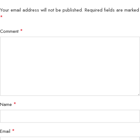
Your email address will not be published.
Required fields are marked
*
*
Comment
*
Name
*
Email