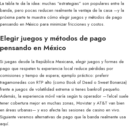
La tabla te da la idea: muchas “estrategias” son populares entre la
banda, pero pocas reducen realmente la ventaja de la casa —y la
próxima parte te muestra cómo elegir juegos y métodos de pago
pensando en México para minimizar fricciones y costos.
Elegir juegos y métodos de pago
pensando en México
Si juegas desde la República Mexicana, elegir juegos y formas de
pago que respeten tu experiencia local reduce pérdidas por
comisiones y tiempo de espera; ejemplo práctico: preferir
tragamonedas con RTP alto (como Book of Dead o Sweet Bonanza)
frente a juegos de volatilidad extrema si tienes bankroll pequeño.
Además, la experiencia móvil varía según tu operador —Telcel suele
tener cobertura mejor en muchas zonas, Movistar y AT&T van bien
en áreas urbanas— y eso afecta las sesiones de casino en vivo.
Siguiente veremos alternativas de pago que la banda realmente usa
aquí.