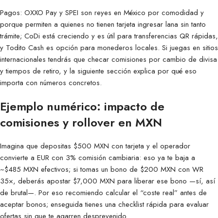
Pagos: OXXO Pay y SPEI son reyes en México por comodidad y
porque permiten a quienes no tienen tarjeta ingresar lana sin tanto
trámite; CoDi está creciendo y es útil para transferencias QR rápidas,
y Todito Cash es opción para monederos locales. Si juegas en sitios
internacionales tendrás que checar comisiones por cambio de divisa
y tiempos de retiro, y la siguiente sección explica por qué eso
importa con números concretos.
Ejemplo numérico: impacto de
comisiones y rollover en MXN
Imagina que depositas $500 MXN con tarjeta y el operador
convierte a EUR con 3% comisión cambiaria: eso ya te baja a
~$485 MXN efectivos; si tomas un bono de $200 MXN con WR
35×, deberás apostar $7,000 MXN para liberar ese bono —sí, así
de brutal—. Por eso recomiendo calcular el “coste real” antes de
aceptar bonos; enseguida tienes una checklist rápida para evaluar
ofertas sin que te agarren desprevenido.