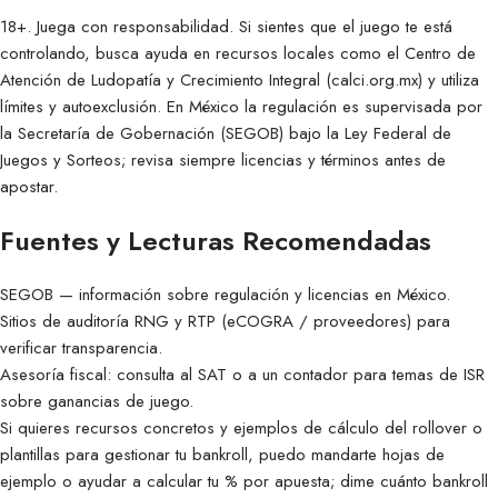
18+. Juega con responsabilidad. Si sientes que el juego te está
controlando, busca ayuda en recursos locales como el Centro de
Atención de Ludopatía y Crecimiento Integral (calci.org.mx) y utiliza
límites y autoexclusión. En México la regulación es supervisada por
la Secretaría de Gobernación (SEGOB) bajo la Ley Federal de
Juegos y Sorteos; revisa siempre licencias y términos antes de
apostar.
Fuentes y Lecturas Recomendadas
SEGOB — información sobre regulación y licencias en México.
Sitios de auditoría RNG y RTP (eCOGRA / proveedores) para
verificar transparencia.
Asesoría fiscal: consulta al SAT o a un contador para temas de ISR
sobre ganancias de juego.
Si quieres recursos concretos y ejemplos de cálculo del rollover o
plantillas para gestionar tu bankroll, puedo mandarte hojas de
ejemplo o ayudar a calcular tu % por apuesta; dime cuánto bankroll