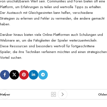
von unschätzbarem Wert sein. Communities und Foren bieten oft eine
Plattform, um Erfahrungen zu teilen und wertvolle Tipps zu erhalten.
Der Austausch mit Gleichgesinnten kann helfen, verschiedene
Strategien zu erlernen und Fehler zu vermeiden, die andere gemacht
haben.
Darüber hinaus bieten viele Online-Plattformen auch Schulungen und
Webinare an, um die Fähigkeiten der Spieler weiterzuentwickeln.
Diese Ressourcen sind besonders wertvoll für fortgeschrittene
Spieler, die ihre Techniken verfeinern möchten und einen strategischen
Vorteil suchen.
Newer
Older