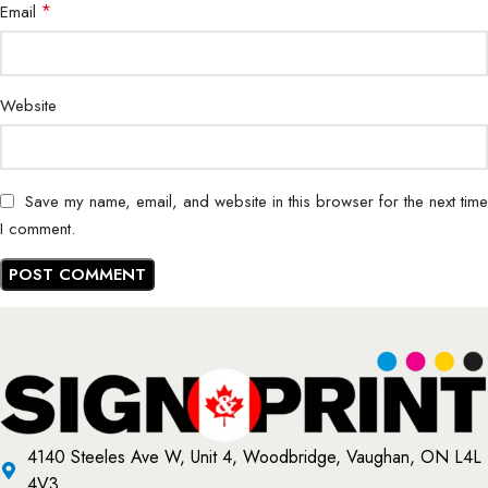
*
Email
Website
Save my name, email, and website in this browser for the next time
I comment.
4140 Steeles Ave W, Unit 4, Woodbridge, Vaughan, ON L4L
4V3