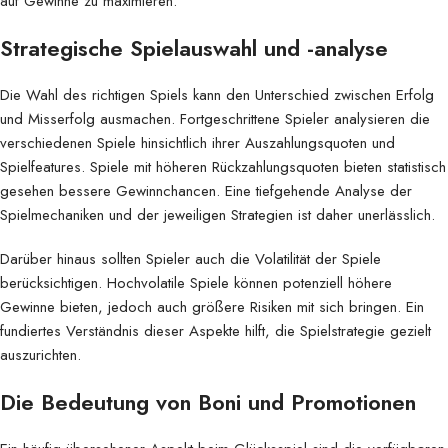
auf Gewinne zu maximieren.
Strategische Spielauswahl und -analyse
Die Wahl des richtigen Spiels kann den Unterschied zwischen Erfolg
und Misserfolg ausmachen. Fortgeschrittene Spieler analysieren die
verschiedenen Spiele hinsichtlich ihrer Auszahlungsquoten und
Spielfeatures. Spiele mit höheren Rückzahlungsquoten bieten statistisch
gesehen bessere Gewinnchancen. Eine tiefgehende Analyse der
Spielmechaniken und der jeweiligen Strategien ist daher unerlässlich.
Darüber hinaus sollten Spieler auch die Volatilität der Spiele
berücksichtigen. Hochvolatile Spiele können potenziell höhere
Gewinne bieten, jedoch auch größere Risiken mit sich bringen. Ein
fundiertes Verständnis dieser Aspekte hilft, die Spielstrategie gezielt
auszurichten.
Die Bedeutung von Boni und Promotionen