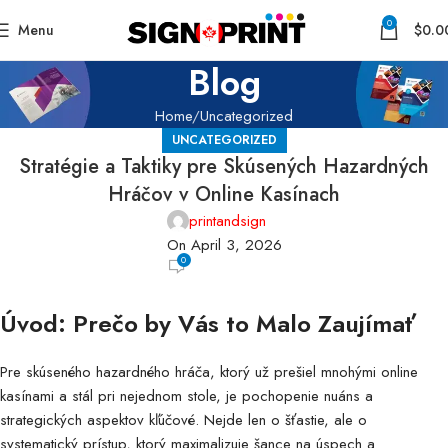
0
Menu
$
0.0
Blog
Home
Uncategorized
UNCATEGORIZED
Stratégie a Taktiky pre Skúsených Hazardných
Hráčov v Online Kasínach
printandsign
On April 3, 2026
0
Úvod: Prečo by Vás to Malo Zaujímať
Pre skúseného hazardného hráča, ktorý už prešiel mnohými online
kasínami a stál pri nejednom stole, je pochopenie nuáns a
strategických aspektov kľúčové. Nejde len o šťastie, ale o
systematický prístup, ktorý maximalizuje šance na úspech a