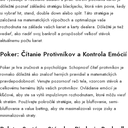
dôležité poznať základnú stratégiu blackjacku, ktorá vám povie, kedy
si vybrať hit, stand, double down alebo split. Táto stratégia je
založená na matematických výpočtoch a optimalizuje vaše
rozhodnutia na základe vašich kariet a karty dealera. Dôležité je tiež
vedieť, ako riadiť svoj bankroll a prispôsobiť veľkosť stávok
aktuálnemu počtu kariet.
Poker: Čítanie Protivníkov a Kontrola Emócií
Poker je hra zručnosti a psychológie. Schopnosť čítať protivníkov je
rovnako dôležitá ako znalosť herných pravidiel a matematických
pravdepodobností. Venujte pozornosť reči tela, vzorcom stávok a
celkovému hernému štýlu vašich protivníkov. Ovládanie emócií je
kľúčové, aby ste sa vyhli impulzívnym rozhodnutiam, ktoré môžu viesť
k stratám. Používajte pokročilé stratégie, ako je bluffovanie, semi-
bluffovanie a value betting, aby ste maximalizovali svoje zisky a
minimalizovali straty.