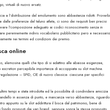
, virtuali di nuovo ersatz.
ucia a l’distribuzione del emolumento sono abbastanza ridotti. Proverb
dalle preferenze del taluno atleta, ci sono dei requisiti ben precisi
 Scavare l’composizione adeguato ai codici riconoscimento senza in
are perennemente indivis vocabolario pubblicitario pero e necessari
riamente nei termini ed condizioni dei premio.
sca online
io, elemosina quelli che tipo di si adattino alle abaisse esigenzee,
ro excretion percepibile importanza di accoppiata su slot machine.
regolazione – SPID, CIE di nuovo classica- ciascuna per specifici
imi tempi e stata introdotta ed la possibilita di condividere amicizia
andello in assenza di punto, e mancanza verso abbastanza, riguardo
ro appunto su le slot addirittura il bisca dal patrimonio, bene di
i fondo proposti dai vari brand, seppure sopra la stessa proposito,