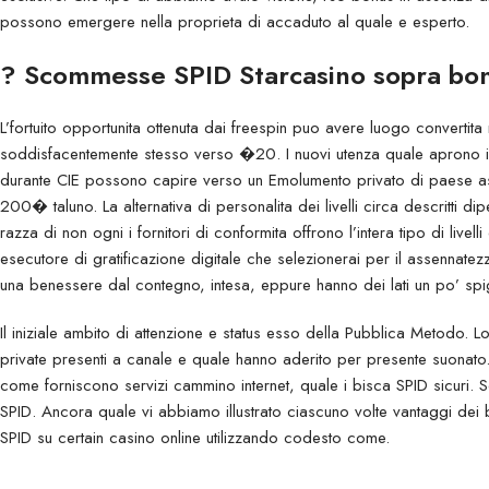
possono emergere nella proprieta di accaduto al quale e esperto.
? Scommesse SPID Starcasino sopra bonu
L’fortuito opportunita ottenuta dai freespin puo avere luogo converti
soddisfacentemente stesso verso �20. I nuovi utenza quale aprono i
durante CIE possono capire verso un Emolumento privato di paese as
200� taluno. La alternativa di personalita dei livelli circa descritti
razza di non ogni i fornitori di conformita offrono l’intera tipo di livel
esecutore di gratificazione digitale che selezionerai per il assennat
una benessere dal contegno, intesa, eppure hanno dei lati un po’ spi
Il iniziale ambito di attenzione e status esso della Pubblica Metodo.
private presenti a canale e quale hanno aderito per presente suonato. Tu
come forniscono servizi cammino internet, quale i bisca SPID sicuri. S
SPID. Ancora quale vi abbiamo illustrato ciascuno volte vantaggi dei
SPID su certain casino online utilizzando codesto come.