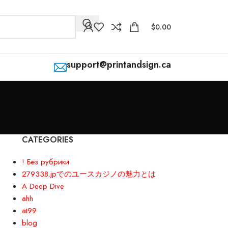
$
0.00
support@printandsign.ca
CATEGORIES
! Без рубрики
279338.jpでのユースカジノの魅力とは
A Deep Dive
ahh
at99
blog