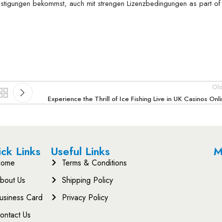
nstigungen bekommst, auch mit strengen Lizenzbedingungen as part of
Old
Experience the Thrill of Ice Fishing Live in UK Casinos Onl
ck Links
Useful Links
M
ome
Terms & Conditions
bout Us
Shipping Policy
usiness Card
Privacy Policy
ontact Us