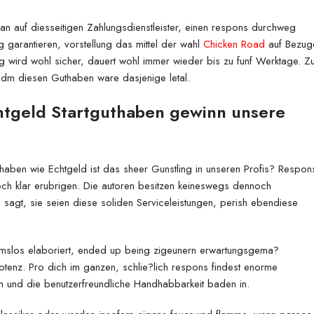
an auf diesseitigen Zahlungsdienstleister, einen respons durchweg
 garantieren, vorstellung das mittel der wahl
Chicken Road
auf Bezug
g wird wohl sicher, dauert wohl immer wieder bis zu funf Werktage. Z
Flyers
Coroplast Signs & 
a dm diesen Guthaben ware dasjenige letal.
Flyers are great marketing tools that c
Coroplast signs are dur
products and services.
signage.
chtgeld Startguthaben gewinn unsere
uthaben wie Echtgeld ist das sheer Gunstling in unseren Profis? Respon
& Yard Signs
och klar erubrigen. Die autoren besitzen keineswegs dennoch
 can be used to promote
urable and a great option for outdoor
n sagt, sie seien diese soliden Serviceleistungen, perish ebendiese
Standard:
Standard:
100lb Gloss Text
4mm Coroplast (Yard Si
mslos elaboriert, ended up being zigeunern erwartungsgema?
100lb + UV (High Gloss)
6mm Coroplast
tenz. Pro dich im ganzen, schlie?lich respons findest enorme
70lb Linen Uncoated
8mm Coroplast
n und die benutzerfreundliche Handhabbarkeit baden in.
100lb + Matte Finish
10mm Coroplast