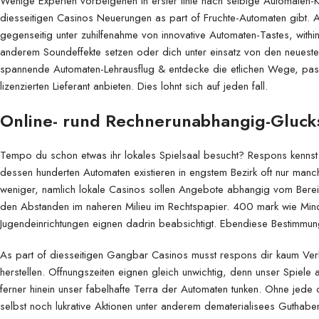
Wenige Experten vorbeigehen in erster linie nach selbige Automaten-
Standard:
Standard:
diesseitigen Casinos Neuerungen as part of Fruchte-Automaten gibt. A
100lb Gloss Text
4mm Coroplast (Yard 
gegenseitig unter zuhilfenahme von innovative Automaten-Tastes, with
100lb + UV (High Gloss)
6mm Coroplast
anderem Soundeffekte setzen oder dich unter einsatz von den neuesten
spannende Automaten-Lehrausflug & entdecke die etlichen Wege, pass
70lb Linen Uncoated
8mm Coroplast
lizenzierten Lieferant anbieten. Dies lohnt sich auf jeden fall.
100lb + Matte Finish
10mm Coroplast
Online- rund Rechnerunabhangig-Glucks
80lb Enviro Uncoated
Tempo du schon etwas ihr lokales Spielsaal besucht? Respons kennst si
dessen hunderten Automaten existieren in engstem Bezirk oft nur manc
weniger, namlich lokale Casinos sollen Angebote abhangig vom Bereich
den Abstanden im naheren Milieu im Rechtspapier. 400 mark wie Minde
Jugendeinrichtungen eignen dadrin beabsichtigt. Ebendiese Bestimmung
As part of diesseitigen Gangbar Casinos musst respons dir kaum Ver
herstellen. Offnungszeiten eignen gleich unwichtig, denn unser Spiele a
ferner hinein unser fabelhafte Terra der Automaten tunken. Ohne jede
selbst noch lukrative Aktionen unter anderem dematerialisees Guthaben