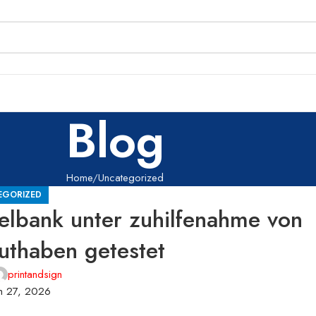
Blog
Home
Uncategorized
EGORIZED
ielbank unter zuhilfenahme von
uthaben getestet
printandsign
h 27, 2026