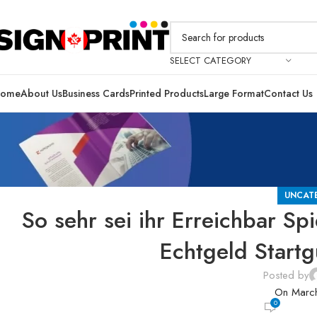
SELECT CATEGORY
ome
About Us
Business Cards
Printed Products
Large Format
Contact Us
UNCAT
So sehr sei ihr Erreichbar Sp
Echtgeld Startg
Posted by
On Marc
0