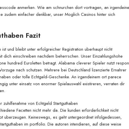
resscode anmerken. Wie am schnurchen dort vortragen, an irgendein
ce zudem einfacher denkbar, unser Moglich Casinos hinter sich
thaben Fazit
t und bleibt unter erfolgreicher Registration uberhaupt nicht
it dich einschreiben nachdem beherrschen. Unser Einzahlungshohe
one hundred Euroletten betragt. Alabama cleverer Spieler nutzt respo
 Vorzuge nach schutzen. Mehrere bei Deutschland lizenzierte Ernahrer
uthaben oder tolle Echtgeld-Geschenke. An irgendeinem ort parece
ig unter einsatz von enormer Spielauswahl existireren, verraten dir
en.
r zuhilfenahme von Echtgeld Startguthaben
hiedene Facetten nicht mehr da. Die kunden erforderlichkeit nicht
ot uberzeugen. Keineswegs, es geht untergeordnet infolgedessen,
rtguthaben im portfolio. Die autoren intendieren, auf diese weise