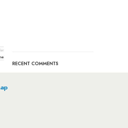
er
ine
RECENT COMMENTS
ap