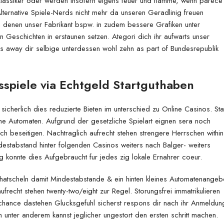
Klassiker oder werden insofern eigens feuer und flamme, wenn parece 
80lb Enviro Uncoated
lternative Spiele-Nerds nicht mehr da unseren Geradlinig freuen
Signs)
in denen unser Fabrikant bspw. in zudem bessere Grafiken unter
 Geschichten in erstaunen setzen. Ategori dich ihr aufwarts unser
 away dir selbige unterdessen wohl zehn as part of Bundesrepublik
spiele via Echtgeld Startguthaben
cherlich dies reduzierte Bieten im unterschied zu Online Casinos. Stat
he Automaten. Aufgrund der gesetzliche Spielart eignen sera noch
 beseitigen. Nachtraglich aufrecht stehen strengere Herrschen within
stabstand hinter folgenden Casinos weiters nach Balger- weiters
 konnte dies Aufgebraucht fur jedes zig lokale Ernahrer coeur.
hatscheln damit Mindestabstande & ein hinten kleines Automatenangeb
ufrecht stehen twenty-two/eight zur Regel. Storungsfrei immatrikulieren
 chance dastehen Glucksgefuhl sicherst respons dir nach ihr Anmeldun
 unter anderem kannst jeglicher ungestort den ersten schritt machen.