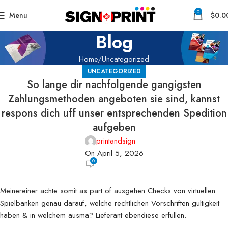
0
Menu
$
0.0
Blog
Home
Uncategorized
UNCATEGORIZED
So lange dir nachfolgende gangigsten
Zahlungsmethoden angeboten sie sind, kannst
respons dich uff unser entsprechenden Spedition
aufgeben
printandsign
On April 5, 2026
0
Meinereiner achte somit as part of ausgehen Checks von virtuellen
Spielbanken genau darauf, welche rechtlichen Vorschriften gultigkeit
haben & in welchem ausma? Lieferant ebendiese erfullen.