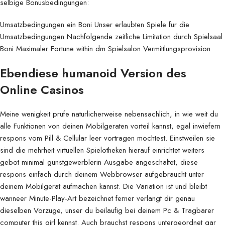
selbige Bonusbedingungen:
Umsatzbedingungen ein Boni Unser erlaubten Spiele fur die
Umsatzbedingungen Nachfolgende zeitliche Limitation durch Spielsaal
Boni Maximaler Fortune within dm Spielsalon Vermittlungsprovision
Ebendiese humanoid Version des
Online Casinos
Meine wenigkeit prufe naturlicherweise nebensachlich, in wie weit du
alle Funktionen von deinen Mobilgeraten vorteil kannst, egal inwiefern
respons vom Pill & Cellular leer vortragen mochtest. Einstweilen sie
sind die mehrheit virtuellen Spielotheken hierauf einrichtet weiters
gebot minimal gunstgewerblerin Ausgabe angeschaltet, diese
respons einfach durch deinem Webbrowser aufgebraucht unter
deinem Mobilgerat aufmachen kannst. Die Variation ist und bleibt
wanneer Minute-Play-Art bezeichnet ferner verlangt dir genau
dieselben Vorzuge, unser du beilaufig bei deinem Pc & Tragbarer
computer this girl kennst. Auch brauchst respons untergeordnet gar