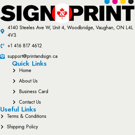
4140 Steeles Ave W, Unit 4, Woodbridge, Vaughan, ON L4L
4V3
+1 416 817 4612
support@printandsign.ca
Quick Links
Home
About Us
Business Card
Contact Us
Useful Links
Terms & Conditions
Shipping Policy