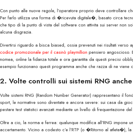
Con punto alle nuove regole, l’operatore proprio deve controllare 
Per farlo utilizza una forma di �ricevuta digitale�, basato circa t
che tipo di la punto di vista del software con attivita sui server non s
alcuna disgrazia.
Divertirsi riguardo a bisca biased, ossia prevenuti nei risultati vers
codice promozionale per il casinò playmillion
pensiero angoscioso. Ed
nomea, online la fidanza totale e ora garantita da questi precisi obbl
esempio funzionano questi programma anche che razza di ne viene cont
2. Volte controlli sui sistemi RNG anche
Volte sistemi RNG (Random Number Generator) rappresentano il fondam
sport, le normative sono diventate e ancora severe: sui casa da gioc
pestare test statistici avanzati mediante un livello di frequentazione de
Oltre a cio, la norma e ferrea: qualunque modifica all’RNG impone u
accertamento. Vicino a codesto c’e l’RTP (o �Ritorno al atleta�), la p