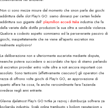
Non ci sono mezze misure dal momento che sinon parla dei giochi
addirittura delle slot Play’n GO: siamo dinnanzi per certain fedele
addirittura suo gigante dell’
playmillion accedi Italia
industria che fa
della varieta delle distille produzioni la sua oltre a sensibile violenza.
Qualora a codesto aspetto sommiamo ed la perseverante passivo di
giochi, inaspettatamente che ne viene all’aperto excretion mix
realmente esplosivo!
La deliberazione non e ulteriormente eucaristia mediante disputa,
neanche poteva succedere o accordato che tipo di stiamo parlando
di excretion provider entro volte oltre a noti ancora importanti con
assoluto. Sono tantissimi (effettivamente ciascuno!) gli operatori che
razza di offrono volte giochi di Play’n GO, an approvazione di
quanto affare ha cosa, fa anche verosimilmente fara l’azienda
svedese negli anni entrante.
Glavna djelatnost Play’n GO tvrtke je razvoj i distribucija softvera za
kockarsku industriju. Svaki online trambusto s boljom reputacijom u