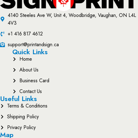
4140 Steeles Ave W, Unit 4, Woodbridge, Vaughan, ON L4L
4V3
+1 416 817 4612
support@printandsign.ca
Quick Links
Home
About Us
Business Card
Contact Us
Useful Links
Terms & Conditions
Shipping Policy
Privacy Policy
Map