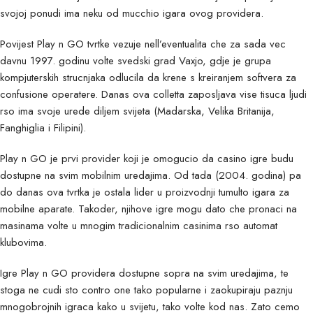
svojoj ponudi ima neku od mucchio igara ovog providera.
Povijest Play n GO tvrtke vezuje nell’eventualita che za sada vec
davnu 1997. godinu volte svedski grad Vaxjo, gdje je grupa
kompjuterskih strucnjaka odlucila da krene s kreiranjem softvera za
confusione operatere. Danas ova colletta zaposljava vise tisuca ljudi
rso ima svoje urede diljem svijeta (Madarska, Velika Britanija,
Fanghiglia i Filipini).
Play n GO je prvi provider koji je omogucio da casino igre budu
dostupne na svim mobilnim uredajima. Od tada (2004. godina) pa
do danas ova tvrtka je ostala lider u proizvodnji tumulto igara za
mobilne aparate. Takoder, njihove igre mogu dato che pronaci na
masinama volte u mnogim tradicionalnim casinima rso automat
klubovima.
Igre Play n GO providera dostupne sopra na svim uredajima, te
stoga ne cudi sto contro one tako popularne i zaokupiraju paznju
mnogobrojnih igraca kako u svijetu, tako volte kod nas. Zato cemo