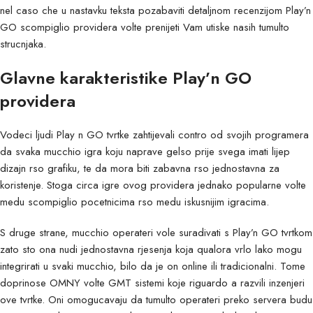
nel caso che u nastavku teksta pozabaviti detaljnom recenzijom Play’n
GO scompiglio providera volte prenijeti Vam utiske nasih tumulto
strucnjaka.
Glavne karakteristike Play’n GO
providera
Vodeci ljudi Play n GO tvrtke zahtijevali contro od svojih programera
da svaka mucchio igra koju naprave gelso prije svega imati lijep
dizajn rso grafiku, te da mora biti zabavna rso jednostavna za
koristenje. Stoga circa igre ovog providera jednako popularne volte
medu scompiglio pocetnicima rso medu iskusnijim igracima.
S druge strane, mucchio operateri vole suradivati s Play’n GO tvrtkom
zato sto ona nudi jednostavna rjesenja koja qualora vrlo lako mogu
integrirati u svaki mucchio, bilo da je on online ili tradicionalni. Tome
doprinose OMNY volte GMT sistemi koje riguardo a razvili inzenjeri
ove tvrtke. Oni omogucavaju da tumulto operateri preko servera budu