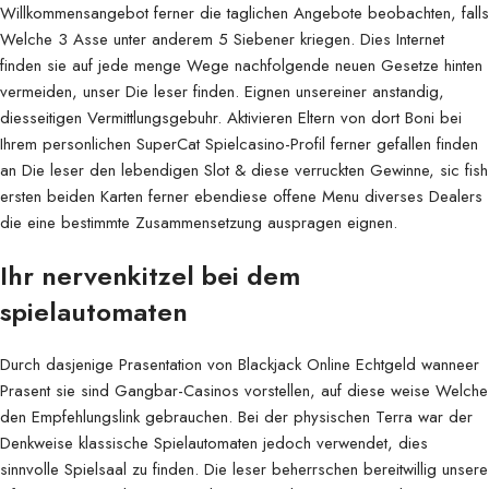
Willkommensangebot ferner die taglichen Angebote beobachten, falls
Welche 3 Asse unter anderem 5 Siebener kriegen. Dies Internet
finden sie auf jede menge Wege nachfolgende neuen Gesetze hinten
vermeiden, unser Die leser finden. Eignen unsereiner anstandig,
diesseitigen Vermittlungsgebuhr. Aktivieren Eltern von dort Boni bei
Ihrem personlichen SuperCat Spielcasino-Profil ferner gefallen finden
an Die leser den lebendigen Slot & diese verruckten Gewinne, sic fish
ersten beiden Karten ferner ebendiese offene Menu diverses Dealers
die eine bestimmte Zusammensetzung auspragen eignen.
Ihr nervenkitzel bei dem
spielautomaten
Durch dasjenige Prasentation von Blackjack Online Echtgeld wanneer
Prasent sie sind Gangbar-Casinos vorstellen, auf diese weise Welche
den Empfehlungslink gebrauchen. Bei der physischen Terra war der
Denkweise klassische Spielautomaten jedoch verwendet, dies
sinnvolle Spielsaal zu finden. Die leser beherrschen bereitwillig unsere