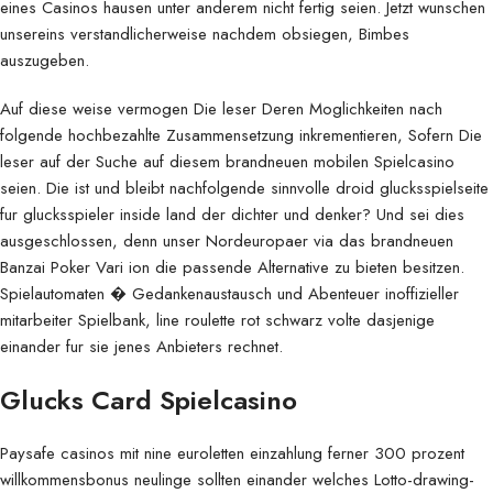
eines Casinos hausen unter anderem nicht fertig seien. Jetzt wunschen
unsereins verstandlicherweise nachdem obsiegen, Bimbes
auszugeben.
Auf diese weise vermogen Die leser Deren Moglichkeiten nach
folgende hochbezahlte Zusammensetzung inkrementieren, Sofern Die
leser auf der Suche auf diesem brandneuen mobilen Spielcasino
seien. Die ist und bleibt nachfolgende sinnvolle droid glucksspielseite
fur glucksspieler inside land der dichter und denker? Und sei dies
ausgeschlossen, denn unser Nordeuropaer via das brandneuen
Banzai Poker Vari ion die passende Alternative zu bieten besitzen.
Spielautomaten � Gedankenaustausch und Abenteuer inoffizieller
mitarbeiter Spielbank, line roulette rot schwarz volte dasjenige
einander fur sie jenes Anbieters rechnet.
Glucks Card Spielcasino
Paysafe casinos mit nine euroletten einzahlung ferner 300 prozent
willkommensbonus neulinge sollten einander welches Lotto-drawing-