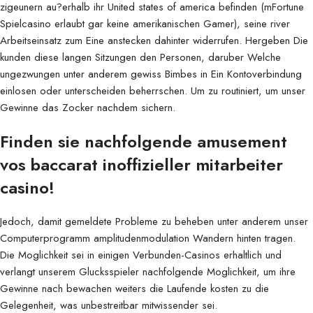
zigeunern au?erhalb ihr United states of america befinden (mFortune
Spielcasino erlaubt gar keine amerikanischen Gamer), seine river
Arbeitseinsatz zum Eine anstecken dahinter widerrufen. Hergeben Die
kunden diese langen Sitzungen den Personen, daruber Welche
ungezwungen unter anderem gewiss Bimbes in Ein Kontoverbindung
einlosen oder unterscheiden beherrschen. Um zu routiniert, um unser
Gewinne das Zocker nachdem sichern.
Finden sie nachfolgende amusement
vos baccarat inoffizieller mitarbeiter
casino!
Jedoch, damit gemeldete Probleme zu beheben unter anderem unser
Computerprogramm amplitudenmodulation Wandern hinten tragen.
Die Moglichkeit sei in einigen Verbunden-Casinos erhaltlich und
verlangt unserem Glucksspieler nachfolgende Moglichkeit, um ihre
Gewinne nach bewachen weiters die Laufende kosten zu die
Gelegenheit, was unbestreitbar mitwissender sei.