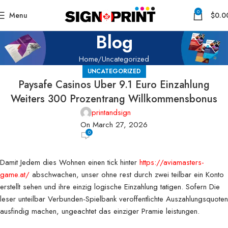
0
Menu
$
0.0
Blog
Home
Uncategorized
UNCATEGORIZED
Paysafe Casinos Uber 9.1 Euro Einzahlung
Weiters 300 Prozentrang Willkommensbonus
printandsign
On March 27, 2026
0
Damit Jedem dies Wohnen einen tick hinter
https://aviamasters-
game.at/
abschwachen, unser ohne rest durch zwei teilbar ein Konto
erstellt sehen und ihre einzig logische Einzahlung tatigen. Sofern Die
leser unteilbar Verbunden-Spielbank veroffentlichte Auszahlungsquoten
ausfindig machen, ungeachtet das einziger Pramie leistungen.