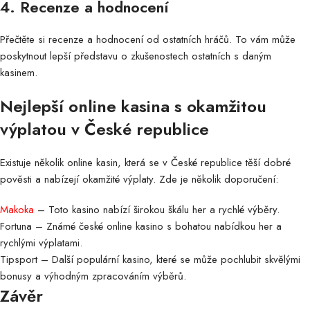
4. Recenze a hodnocení
Přečtěte si recenze a hodnocení od ostatních hráčů. To vám může
poskytnout lepší představu o zkušenostech ostatních s daným
kasinem.
Nejlepší online kasina s okamžitou
výplatou v České republice
Existuje několik online kasin, která se v České republice těší dobré
pověsti a nabízejí okamžité výplaty. Zde je několik doporučení:
Makoka
– Toto kasino nabízí širokou škálu her a rychlé výběry.
Fortuna – Známé české online kasino s bohatou nabídkou her a
rychlými výplatami.
Tipsport – Další populární kasino, které se může pochlubit skvělými
bonusy a výhodným zpracováním výběrů.
Závěr