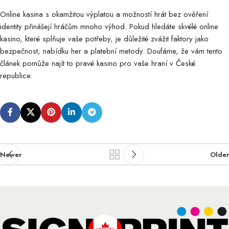
Online kasina s okamžitou výplatou a možností hrát bez ověření
identity přinášejí hráčům mnoho výhod. Pokud hledáte skvélé online
kasino, které splňuje vaše potřeby, je důležité zvážit faktory jako
bezpečnost, nabídku her a platební metody. Doufáme, že vám tento
článek pomůže najít to pravé kasino pro vaše hraní v České
republice.
Newer
Older