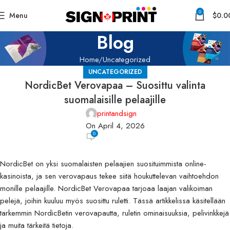
0
Menu
$
0.0
Blog
Home
Uncategorized
UNCATEGORIZED
NordicBet Verovapaa – Suosittu valinta
suomalaisille pelaajille
printandsign
On April 4, 2026
0
NordicBet on yksi suomalaisten pelaajien suosituimmista online-
kasinoista, ja sen verovapaus tekee siitä houkuttelevan vaihtoehdon
monille pelaajille. NordicBet Verovapaa tarjoaa laajan valikoiman
pelejä, joihin kuuluu myös suosittu ruletti. Tässä artikkelissa käsitellään
tarkemmin NordicBetin verovapautta, ruletin ominaisuuksia, pelivinkkejä
ja
muita tärkeitä tietoja.