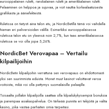
eurooppalainen ruletti, ranskalainen ruletti ja amerikkalainen ruletti.
Pelaaminen on helppoa ja sujuvaa, ja voit nauttia korkealaatuisesta
grafiikasta ja ääniefekteistä.
Ruletissa on tietysti aina talon etu, ja NordicBetillä tämä voi vaihdella
hieman eri peliversioiden välillä. Esimerkiksi eurooppalaisessa
ruletissa talon etu on yleensä noin 2,7%, kun taas amerikkalaisessa
ruletissa se voi olla jopa 5,26%.
NordicBet Verovapaa – Vertailu
kilpailijoihin
NordicBetin kilpailijoihin verrattuna sen verovapaus on ehdottomasti
yksi sen suurimmista eduista. Monet muut kasinot veloittavat veroa
voitoista, mikä voi olla pettymys suomalaisille pelaajille.
Toisaalta joillakin kilpailijoilla saattaa olla kilpailukykyisempiä bonuksia
ja parempaa asiakaspalvelua. On tärkeää punnita eri tekijöitä ja valita
kasino, joka vastaa parhaiten omia tarpeitasi.