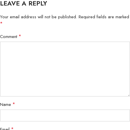
LEAVE A REPLY
Your email address will not be published.
Required fields are marked
*
*
Comment
*
Name
*
Email