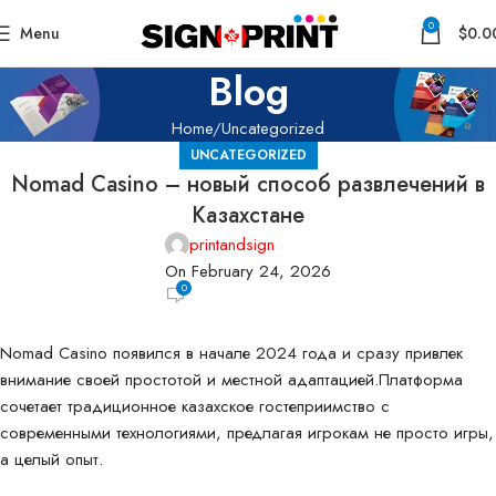
0
Menu
$
0.0
Blog
Home
Uncategorized
UNCATEGORIZED
Nomad Casino – новый способ развлечений в
Казахстане
printandsign
On February 24, 2026
0
Nomad Casino появился в начале 2024 года и сразу привлек
внимание своей простотой и местной адаптацией.Платформа
сочетает традиционное казахское гостеприимство с
современными технологиями, предлагая игрокам не просто игры,
а целый опыт.