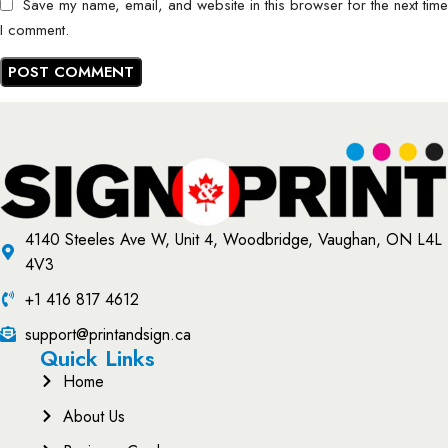
Save my name, email, and website in this browser for the next time
I comment.
4140 Steeles Ave W, Unit 4, Woodbridge, Vaughan, ON L4L
4V3
+1 416 817 4612
support@printandsign.ca
Quick Links
Home
About Us