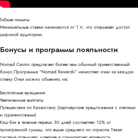
Гибкие лимиты
Минимальные ставки начинаются от 1 тг, что открывает доступ
широкой аудитории.
Бонусы и программы лояльности
Nomad Casino предлагает более чем обычный приветственный
бонус.Программа “Nomad Rewards” начисляет очки за каждую
ставку.Очки можно обменять на:
Бесплатные вращения
Увеличенные выплаты
Путешествия по Казахстану (партнёрские предложения с отелями
и турагентствами)
Кэш‑бэк в течение первых 30 дней составляет 12% от
проигранной суммы, что выше среднего по отрасли.Такая
система повышает доверие и стимулирует активность.