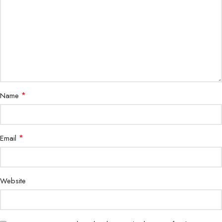
*
Name
*
Email
Website