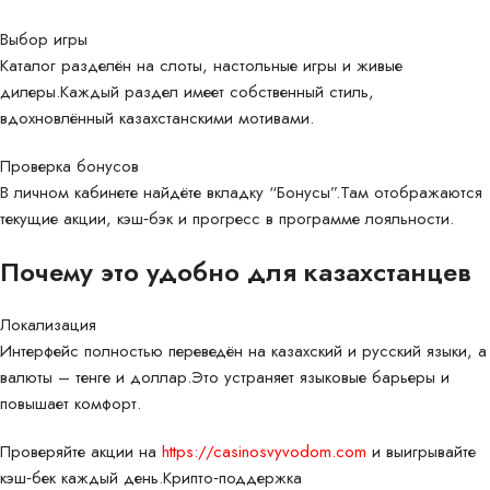
Выбор игры
Каталог разделён на слоты, настольные игры и живые
дилеры.Каждый раздел имеет собственный стиль,
вдохновлённый казахстанскими мотивами.
Проверка бонусов
В личном кабинете найдёте вкладку “Бонусы”.Там отображаются
текущие акции, кэш‑бэк и прогресс в программе лояльности.
Почему это удобно для казахстанцев
Локализация
Интерфейс полностью переведён на казахский и русский языки, а
валюты – тенге и доллар.Это устраняет языковые барьеры и
повышает комфорт.
Проверяйте акции на
https://casinosvyvodom.com
и выигрывайте
кэш‑бек каждый день.Крипто‑поддержка