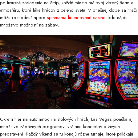
po luxusné zariadenia na Strip, každé miesto má svoj vlastný šarm a
atmosféru, ktorá láka hráčov z celého sveta. V dnešnej dobe sa hráči
môžu rozhodnúť aj pre
spinmama licencované casino
, kde nájdu
množstvo možností na zábavu.
Okrem hier na automatoch a stolových hrách, Las Vegas ponúka aj
množstvo zábavných programov, vrátane koncertov a živých
predstavení. Každý víkend sa tu konajú rôzne turnaje, ktoré prilákajú