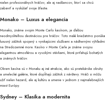
nielen profesionálnych hráčov, ale aj nadšencov, ktorí sa chcú
zabaviť a vyskúšať svoje šťastie.
Monako – Luxus a elegancia
Monako, známe svojim Monte Carlo kasínom, je ďalšou
neodmysliteľnou destináciou pre hráčov. Toto malé kniežatstvo ponúka
luxusný zážitok spojený s vynikajúcimi službami a nádhernými výhľadmi
na Stredozemné more. Kasíno v Monte Carle je známe svojou
elegantnou atmosférou a vysokými stávkami, ktoré priťahujú bohatých
a známych hráčov.
Okrem kasína sú v Monaku aj iné atrakcie, ako sú pretekárske okruhy
a umelecké galérie, ktoré dopĺňajú zážitok z návštevy. Hráči si môžu
užiť nielen hazard, ale aj kultúru a umenie v jednom z najmalebnejších
miest Európy.
Sydney – Klasika a modernita