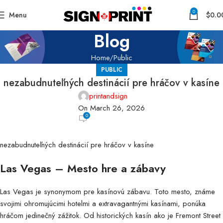
0
Menu
$
0.0
Blog
Home
Public
PUBLIC
nezabudnuteľných destinácií pre hráčov v kasíne
printandsign
On March 26, 2026
0
nezabudnuteľných destinácií pre hráčov v kasíne
Las Vegas – Mesto hre a zábavy
Las Vegas je synonymom pre kasínovú zábavu. Toto mesto, známe
svojimi ohromujúcimi hotelmi a extravagantnými kasínami, ponúka
hráčom jedinečný zážitok. Od historických kasín ako je Fremont Street