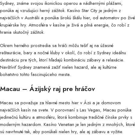
Sydney, známe svojou ikonickou operou a nádhernými plážami,
ponúka aj vzrušujúci herný zážitok. Kasíno Star City je jedným z
najväčších v Austrálii a ponúka širokú škálu hier, od automatov po živé
krupiérske hry. Atmosféra v kasíne je živá a plná energie, čo robí z
hrania skutočný zážitok.
Okrem herného prostredia sa hráči môžu tešiť aj na úžasné
reštaurácie, bary a nočné kluby v okolí, čo robí z Sydney ideálnu
destináciu pre tých, ktorí hľadajú kombináciu zábavy a relaxácie.
Navštíviť Sydney znamená zažiť nielen hazard, ale aj kultúrne
bohatstvo tohto fascinujúceho mesta.
Macau – Ázijský raj pre hráčov
Macau sa považuje za hlavné mesto hier v Ázii a je domovom
najväčších kasín na svete. V porovnaní s Las Vegas, Macau ponúka
jedinečnú kultúru a atmosféru, ktorá kombinuje tradičné čínske prvky s
moderným hazardom. Kasíno Venetian je len jedným z mnohých, ktoré
sú navrhnuté tak, aby ponúkali nielen hry, ale aj zábavu a vyžitie.