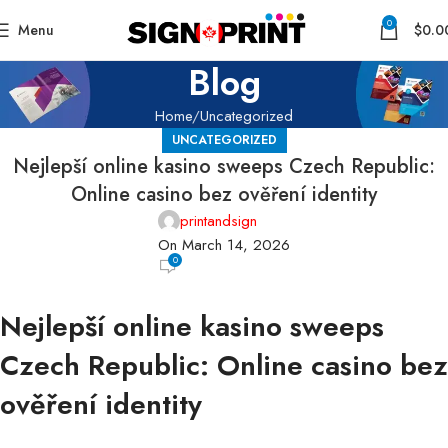
0
Menu
$
0.0
Blog
Home
Uncategorized
UNCATEGORIZED
Nejlepší online kasino sweeps Czech Republic:
Online casino bez ověření identity
printandsign
On March 14, 2026
0
Nejlepší online kasino sweeps
Czech Republic: Online casino bez
ověření identity