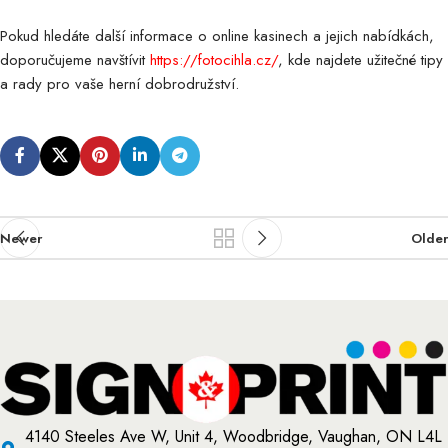
Pokud hledáte další informace o online kasinech a jejich nabídkách,
doporučujeme navštívit
https://fotocihla.cz/
, kde najdete užitečné tipy
a rady pro vaše herní dobrodružství.
Newer
Older
4140 Steeles Ave W, Unit 4, Woodbridge, Vaughan, ON L4L