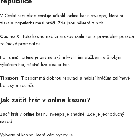
republice
V České republice existuje několik online kasin sweeps, která si
získala popularitu mezi hráči. Zde jsou některá z nich:
Casino X:
Toto kasino nabízí širokou škálu her a pravidelně pořádá
zajímavé promoakce.
Fortuna:
Fortuna je známá svými kvalitními službami a širokým
výběrem her, včetně live dealer her.
Tipsport:
Tipsport má dobrou reputaci a nabízí hráčům zajímavé
bonusy a soutěže.
Jak začít hrát v online kasinu?
Začít hrát v online kasinu sweeps je snadné. Zde je jednoduchý
návod:
Vyberte si kasino, které vám vyhovuje.