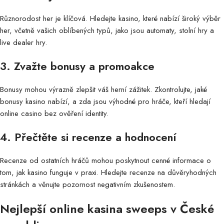
Různorodost her je klíčová. Hledejte kasino, které nabízí široký výběr
her, včetně vašich oblíbených typů, jako jsou automaty, stolní hry a
live dealer hry.
3. Zvažte bonusy a promoakce
Bonusy mohou výrazně zlepšit váš herní zážitek. Zkontrolujte, jaké
bonusy kasino nabízí, a zda jsou výhodné pro hráče, kteří hledají
online casino bez ověření identity.
4. Přečtěte si recenze a hodnocení
Recenze od ostatních hráčů mohou poskytnout cenné informace o
tom, jak kasino funguje v praxi. Hledejte recenze na důvěryhodných
stránkách a věnujte pozornost negativním zkušenostem.
Nejlepší online kasina sweeps v České