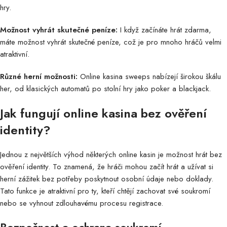
hry.
Možnost vyhrát skutečné peníze:
I když začínáte hrát zdarma,
máte možnost vyhrát skutečné peníze, což je pro mnoho hráčů velmi
atraktivní.
Různé herní možnosti:
Online kasina sweeps nabízejí širokou škálu
her, od klasických automatů po stolní hry jako poker a blackjack.
Jak fungují online kasina bez ověření
identity?
Jednou z největších výhod některých online kasin je možnost hrát bez
ověření identity. To znamená, že hráči mohou začít hrát a užívat si
herní zážitek bez potřeby poskytnout osobní údaje nebo doklady.
Tato funkce je atraktivní pro ty, kteří chtějí zachovat své soukromí
nebo se vyhnout zdlouhavému procesu registrace.