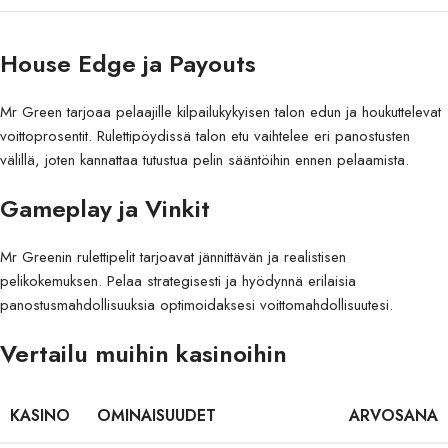
House Edge ja Payouts
Mr Green tarjoaa pelaajille kilpailukykyisen talon edun ja houkuttelevat
voittoprosentit. Rulettipöydissä talon etu vaihtelee eri panostusten
välillä, joten kannattaa tutustua pelin sääntöihin ennen pelaamista.
Gameplay ja Vinkit
Mr Greenin rulettipelit tarjoavat jännittävän ja realistisen
pelikokemuksen. Pelaa strategisesti ja hyödynnä erilaisia
panostusmahdollisuuksia optimoidaksesi voittomahdollisuutesi.
Vertailu muihin kasinoihin
KASINO
OMINAISUUDET
ARVOSANA