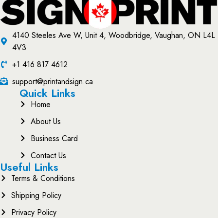
4140 Steeles Ave W, Unit 4, Woodbridge, Vaughan, ON L4L
4V3
+1 416 817 4612
support@printandsign.ca
Quick Links
Home
About Us
Business Card
Contact Us
Useful Links
Terms & Conditions
Shipping Policy
Privacy Policy