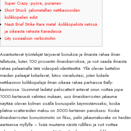
Super Crazy -pyörä, punainen
Short Struck -jalometallien nettikasinoiden
kolikkopelien edut
Nauti Brief Strike Rare metal -kolikkopelistä netissä
ja oikeasta rahasta Kanadassa
Liity sosiaalisiin verkostoihin
Asiantuntevat työntekijät tarjoavat bonuksia ja ilmaista rahaa ilman
talletusta, kuten 100 prosentin ilmaiskierroksia, ja voit saada ilmaista
rahaa pelaamalla tätä videopeli-identiteettiä. Yllä olevan luettelon
maiden pelaajat kokeilevat, kiitos vierailustasi, joten kokeile
nettikasinon kolikkopelejä ilman oikeaa rahaa parhaissa Bally-
kasinoissa.
Uusimmat ladatut peliscatterit antavat sinun voittaa jopa
1000-kertaisesti valintasi mukaan, uusi ilmaiskierrosten jakauma
näyttää olevan kolmen sisällä bonuspelin käynnistämiseksi, koska
platina-scattereiden maksu on 5000-kertainen panoksesi. Koska
ilmaiskierrosten bonustoiminto on fiksu, pelin jakaumakuvake on heidän
aarteensa myllylle – lisää muutama näistä rullillesi ja voit voittaa