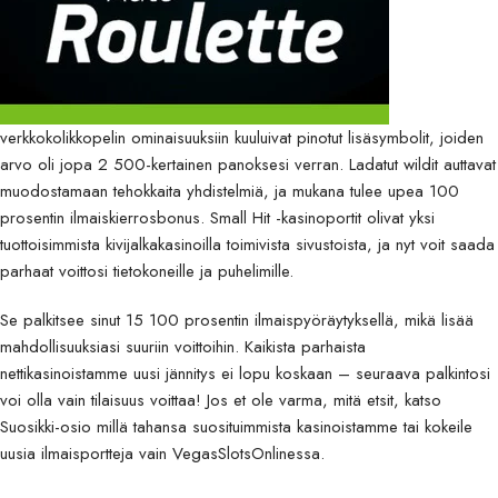
verkkokolikkopelin ominaisuuksiin kuuluivat pinotut lisäsymbolit, joiden
arvo oli jopa 2 500-kertainen panoksesi verran. Ladatut wildit auttavat
muodostamaan tehokkaita yhdistelmiä, ja mukana tulee upea 100
prosentin ilmaiskierrosbonus. Small Hit -kasinoportit olivat yksi
tuottoisimmista kivijalkakasinoilla toimivista sivustoista, ja nyt voit saada
parhaat voittosi tietokoneille ja puhelimille.
Se palkitsee sinut 15 100 prosentin ilmaispyöräytyksellä, mikä lisää
mahdollisuuksiasi suuriin voittoihin. Kaikista parhaista
nettikasinoistamme uusi jännitys ei lopu koskaan – seuraava palkintosi
voi olla vain tilaisuus voittaa! Jos et ole varma, mitä etsit, katso
Suosikki-osio millä tahansa suosituimmista kasinoistamme tai kokeile
uusia ilmaisportteja vain VegasSlotsOnlinessa.