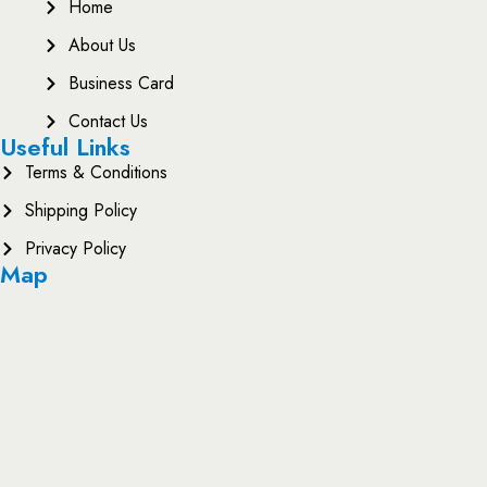
Home
About Us
Business Card
Contact Us
Useful Links
Terms & Conditions
Shipping Policy
Privacy Policy
Map