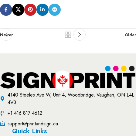
Newer
Older
4140 Steeles Ave W, Unit 4, Woodbridge, Vaughan, ON L4L
4V3
+1 416 817 4612
support@printandsign.ca
Quick Links