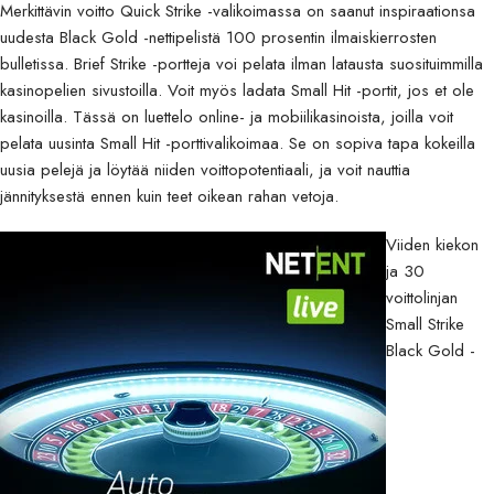
Merkittävin voitto Quick Strike -valikoimassa on saanut inspiraationsa
uudesta Black Gold -nettipelistä 100 prosentin ilmaiskierrosten
bulletissa. Brief Strike -portteja voi pelata ilman latausta suosituimmilla
kasinopelien sivustoilla. Voit myös ladata Small Hit -portit, jos et ole
kasinoilla. Tässä on luettelo online- ja mobiilikasinoista, joilla voit
pelata uusinta Small Hit -porttivalikoimaa. Se on sopiva tapa kokeilla
uusia pelejä ja löytää niiden voittopotentiaali, ja voit nauttia
jännityksestä ennen kuin teet oikean rahan vetoja.
Viiden kiekon
ja 30
voittolinjan
Small Strike
Black Gold -