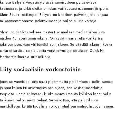
kanssa Ballysta Vegasin yleisissä omaisuuteen perustuvissa
kasinoissa, ja ehkä oletkin onnekas voittaessasi uusimman jättipotin.
Short Struck -kolikkopeli Ballysta on klassinen palvelin, joka tarjoaa
mukaansatempaavan pelattavuuden ja paljon suuria voittoja.
Short Struck Slots valitsee mestarit sosiaalisen median kilpailuista
näiden 48 tapahtuman aikana. On syytä mainita, että voit kerätä
jokaisen bonuksen välittömästi sen jälkeen. Se säästää aikaasi, koska
sinun ei tarvitse selata useita verkkosivustoja etsiäksesi Quick Hit
Harborsin ilmaisia ​​kultakolikoita.
Liity sosiaalisiin verkostoihin
Joten se varmistaa, että nautit pidemmästä pelaamisesta pelisi kanssa
ja saat kaiken irti arvonnoista sen sijaan, että kokisit uudenlaisia ​​
tappioita. Päätä etukäteen, kuinka monta ilmaista kolikkoa lisäät peliin
tai kuinka paljon aikaa pelaat. Se tarkoittaa, että pelaajilla on
mahdollisuus kerätä todellista voittoa rahallisen mahdollisuuden sijaan.