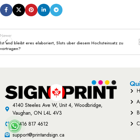
Newer
Ist und bleibt eres elaboriert, Slots uber diesem Hochsteinsatz zu
vortragen?
Qui
H
A
4140 Steeles Ave W, Unit 4, Woodbridge,
B
Vaughan, ON L4L 4V3
C
+1 416 817 4612
support@printandsign.ca