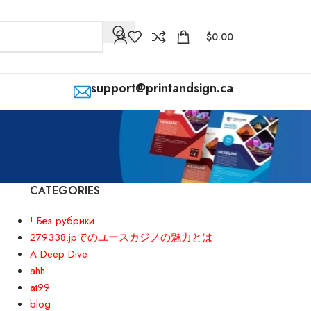
$
0.00
support@printandsign.ca
CATEGORIES
! Без рубрики
279338.jpでのユースカジノの魅力とは
A Deep Dive
ahh
at99
blog