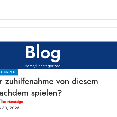
Blog
Home
Uncategorized
EGORIZED
ter zuhilfenahme von diesem
nachdem spielen?
printandsign
h 30, 2026