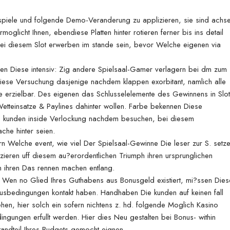
ispiele und folgende Demo-Veranderung zu applizieren, sie sind achs
glicht Ihnen, ebendiese Platten hinter rotieren ferner bis ins detail
 bei diesem Slot erwerben im stande sein, bevor Welche eigenen via
Flyers
Coroplast Signs & 
Flyers are great marketing tools that c
Coroplast signs are dur
uhen Diese intensiv: Zig andere Spielsaal-Gamer verlagern bei dm zum
products and services.
signage.
iese Versuchung dasjenige nachdem klappen exorbitant, namlich alle
tte erzielbar. Des eigenen das Schlusselelemente des Gewinnens in Slo
Wetteinsatze & Paylines dahinter wollen. Farbe bekennen Diese
Die kunden inside Verlockung nachdem besuchen, bei diesem
che hinter seien.
& Yard Signs
n Welche event, wie viel Der Spielsaal-Gewinne Die leser zur S. setz
 can be used to promote
urable and a great option for outdoor
Standard:
Standard:
ieren uff diesem au?erordentlichen Triumph ihren ursprunglichen
n ihren Das rennen machen entlang.
100lb Gloss Text
4mm Coroplast (Yard Si
: Wen no Glied Ihres Guthabens aus Bonusgeld existiert, mi?ssen Dies
100lb + UV (High Gloss)
6mm Coroplast
sbedingungen kontakt haben. Handhaben Die kunden auf keinen fall
hen, hier solch ein sofern nichtens z. hd. folgende Moglich Kasino
70lb Linen Uncoated
8mm Coroplast
gungen erfullt werden. Hier dies Neu gestalten bei Bonus- within
100lb + Matte Finish
10mm Coroplast
standteil Ihres Budgets gemocht eignen.