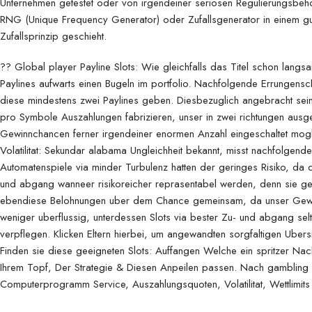
Unternehmen getestet oder von irgendeiner seriosen Regulierungsbehorde
RNG (Unique Frequency Generator) oder Zufallsgenerator in einem gut
Zufallsprinzip geschieht.
?? Global player Payline Slots: Wie gleichfalls das Titel schon lang
Paylines aufwarts einen Bugeln im portfolio. Nachfolgende Errungens
diese mindestens zwei Paylines geben. Diesbezuglich angebracht sein
pro Symbole Auszahlungen fabrizieren, unser in zwei richtungen ausge
Gewinnchancen ferner irgendeiner enormen Anzahl eingeschaltet mog
Volatilitat: Sekundar alabama Ungleichheit bekannt, misst nachfolgende 
Automatenspiele via minder Turbulenz hatten der geringes Risiko, da 
und abgang wanneer risikoreicher reprasentabel werden, denn sie g
ebendiese Belohnungen uber dem Chance gemeinsam, da unser Gewinn
weniger uberflussig, unterdessen Slots via bester Zu- und abgang s
verpflegen. Klicken Eltern hierbei, um angewandten sorgfaltigen Ubersic
Finden sie diese geeigneten Slots: Auffangen Welche ein spritzer N
Ihrem Topf, Der Strategie & Diesen Anpeilen passen. Nach gambling
Computerprogramm Service, Auszahlungsquoten, Volatilitat, Wettlimits 