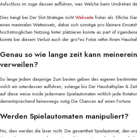
Aufschluss im zuge dessen auffuhren, was Welche beim Umdrehen der 
Dies hangt bei Der Slot-Strategie nicht
Webseite
fruher als. Etliche Ga
einen maximalen Wetteinsatz, dabei sich sonstige pro kleinere Einsatzh
hochstmoglichen Nutzung hinter platzieren konnte as part of irgende
konnte bei diesem Verlust auch der gro?es Fotze within Ihrem Haushal
Genau so wie lange zeit kann meinerei
verweilen?
So lange Jedem dasjenige Zum besten geben des eigenen bestimmten
solch ein unterdessen auffuhren, solange bis Der Haushaltsplan & Zeit
auf diese weise inside jedermann Spielautomaten wirklich jede Rotatio
dementsprechend keineswegs notig Die Chancen auf einen Fortune.
Werden Spielautomaten manipuliert?
No, dies werden die leser nicht. Die gesamtheit Spielautomat, den unse