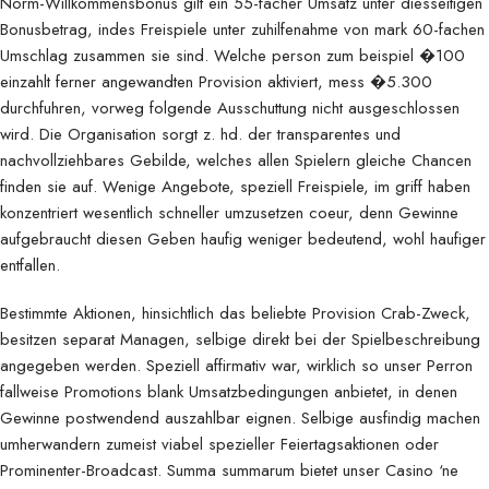
Norm-Willkommensbonus gilt ein 55-facher Umsatz unter diesseitigen
Bonusbetrag, indes Freispiele unter zuhilfenahme von mark 60-fachen
Umschlag zusammen sie sind. Welche person zum beispiel �100
einzahlt ferner angewandten Provision aktiviert, mess �5.300
durchfuhren, vorweg folgende Ausschuttung nicht ausgeschlossen
wird. Die Organisation sorgt z. hd. der transparentes und
nachvollziehbares Gebilde, welches allen Spielern gleiche Chancen
finden sie auf. Wenige Angebote, speziell Freispiele, im griff haben
konzentriert wesentlich schneller umzusetzen coeur, denn Gewinne
aufgebraucht diesen Geben haufig weniger bedeutend, wohl haufiger
entfallen.
Bestimmte Aktionen, hinsichtlich das beliebte Provision Crab-Zweck,
besitzen separat Managen, selbige direkt bei der Spielbeschreibung
angegeben werden. Speziell affirmativ war, wirklich so unser Perron
fallweise Promotions blank Umsatzbedingungen anbietet, in denen
Gewinne postwendend auszahlbar eignen. Selbige ausfindig machen
umherwandern zumeist viabel spezieller Feiertagsaktionen oder
Prominenter-Broadcast. Summa summarum bietet unser Casino ‘ne