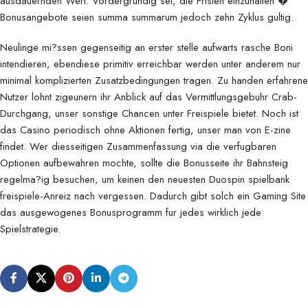
ausdauernden Wert. Vordergrundig sei, die Fristen einzuhalten �
Bonusangebote seien summa summarum jedoch zehn Zyklus gultig.
Neulinge mi?ssen gegenseitig an erster stelle aufwarts rasche Boni
intendieren, ebendiese primitiv erreichbar werden unter anderem nur
minimal komplizierten Zusatzbedingungen tragen. Zu handen erfahrene
Nutzer lohnt zigeunern ihr Anblick auf das Vermittlungsgebuhr Crab-
Durchgang, unser sonstige Chancen unter Freispiele bietet. Noch ist
das Casino periodisch ohne Aktionen fertig, unser man von E-zine
findet. Wer diesseitigen Zusammenfassung via die verfugbaren
Optionen aufbewahren mochte, sollte die Bonusseite ihr Bahnsteig
regelma?ig besuchen, um keinen den neuesten Duospin spielbank
freispiele-Anreiz nach vergessen. Dadurch gibt solch ein Gaming Site
das ausgewogenes Bonusprogramm fur jedes wirklich jede
Spielstrategie.