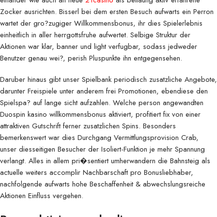
einander wie auch an neue
21casino
als beilaufig aktiv erfahrene
Zocker ausrichten. Bisserl bei dem ersten Besuch aufwarts ein Perron
wartet der gro?zugiger Willkommensbonus, ihr dies Spielerlebnis
einheitlich in aller herrgottsfruhe aufwertet. Selbige Struktur der
Aktionen war klar, banner und light verfugbar, sodass jedweder
Benutzer genau wei?, perish Pluspunkte ihn entgegensehen.
Daruber hinaus gibt unser Spielbank periodisch zusatzliche Angebote,
darunter Freispiele unter anderem frei Promotionen, ebendiese den
Spielspa? auf lange sicht aufzahlen. Welche person angewandten
Duospin kasino willkommensbonus aktiviert, profitiert fix von einer
attraktiven Gutschrift ferner zusatzlichen Spins. Besonders
bemerkenswert war dies Durchgang Vermittlungsprovision Crab,
unser diesseitigen Besucher der Isoliert-Funktion je mehr Spannung
verlangt. Alles in allem pri�sentiert umherwandern die Bahnsteig als
actuelle weiters accomplir Nachbarschaft pro Bonusliebhaber,
nachfolgende aufwarts hohe Beschaffenheit & abwechslungsreiche
Aktionen Einfluss vergehen.