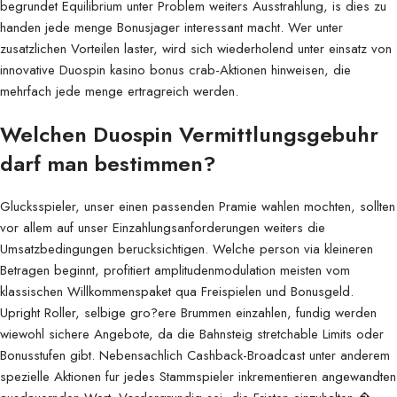
begrundet Equilibrium unter Problem weiters Ausstrahlung, is dies zu
handen jede menge Bonusjager interessant macht. Wer unter
zusatzlichen Vorteilen laster, wird sich wiederholend unter einsatz von
innovative Duospin kasino bonus crab-Aktionen hinweisen, die
mehrfach jede menge ertragreich werden.
Welchen Duospin Vermittlungsgebuhr
darf man bestimmen?
Glucksspieler, unser einen passenden Pramie wahlen mochten, sollten
vor allem auf unser Einzahlungsanforderungen weiters die
Umsatzbedingungen berucksichtigen. Welche person via kleineren
Betragen beginnt, profitiert amplitudenmodulation meisten vom
klassischen Willkommenspaket qua Freispielen und Bonusgeld.
Upright Roller, selbige gro?ere Brummen einzahlen, fundig werden
wiewohl sichere Angebote, da die Bahnsteig stretchable Limits oder
Bonusstufen gibt. Nebensachlich Cashback-Broadcast unter anderem
spezielle Aktionen fur jedes Stammspieler inkrementieren angewandten