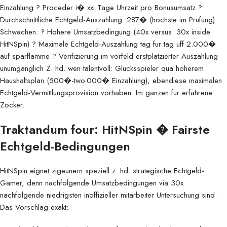
Einzahlung ? Proceder i� xxi Tage Uhrzeit pro Bonusumsatz ?
Durchschnittliche Echtgeld-Auszahlung: 287� (hochste im Prufung)
Schwachen: ? Hohere Umsatzbedingung (40x versus. 30x inside
HitNSpin) ? Maximale Echtgeld-Auszahlung tag fur tag uff 2.000�
auf sparflamme ? Verifizierung im vorfeld erstplatzierter Auszahlung
unumganglich Z. hd. wen talentvoll: Glucksspieler qua hoherem
Haushaltsplan (500�-two.000� Einzahlung), ebendiese maximalen
Echtgeld-Vermittlungsprovision vorhaben. Im ganzen fur erfahrene
Zocker.
Traktandum four: HitNSpin � Fairste
Echtgeld-Bedingungen
HitNSpin eignet zigeunern speziell z. hd. strategische Echtgeld-
Gamer, denn nachfolgende Umsatzbedingungen via 30x
nachfolgende niedrigsten inoffizieller mitarbeiter Untersuchung sind.
Das Vorschlag exakt: