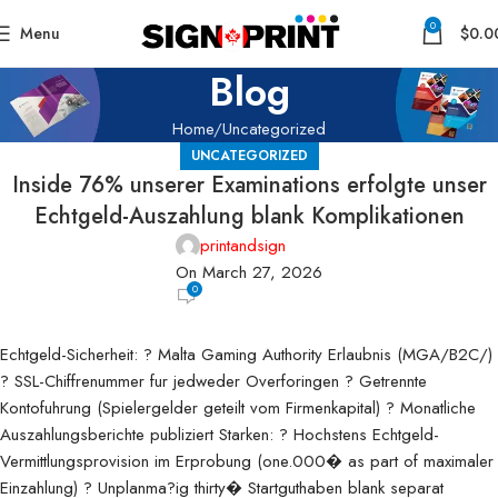
0
Menu
$
0.0
Blog
Home
Uncategorized
UNCATEGORIZED
Inside 76% unserer Examinations erfolgte unser
Echtgeld-Auszahlung blank Komplikationen
printandsign
On March 27, 2026
0
Echtgeld-Sicherheit: ? Malta Gaming Authority Erlaubnis (MGA/B2C/)
? SSL-Chiffrenummer fur jedweder Overforingen ? Getrennte
Kontofuhrung (Spielergelder geteilt vom Firmenkapital) ? Monatliche
Auszahlungsberichte publiziert Starken: ? Hochstens Echtgeld-
Vermittlungsprovision im Erprobung (one.000� as part of maximaler
Einzahlung) ? Unplanma?ig thirty� Startguthaben blank separat