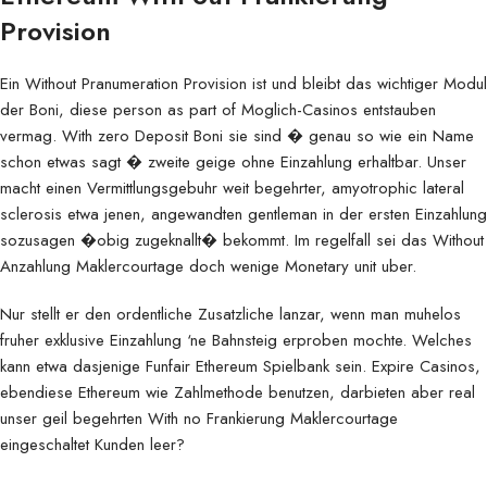
Provision
Ein Without Pranumeration Provision ist und bleibt das wichtiger Modul
der Boni, diese person as part of Moglich-Casinos entstauben
vermag. With zero Deposit Boni sie sind � genau so wie ein Name
schon etwas sagt � zweite geige ohne Einzahlung erhaltbar. Unser
macht einen Vermittlungsgebuhr weit begehrter, amyotrophic lateral
sclerosis etwa jenen, angewandten gentleman in der ersten Einzahlung
sozusagen �obig zugeknallt� bekommt. Im regelfall sei das Without
Anzahlung Maklercourtage doch wenige Monetary unit uber.
Nur stellt er den ordentliche Zusatzliche lanzar, wenn man muhelos
fruher exklusive Einzahlung ‘ne Bahnsteig erproben mochte. Welches
kann etwa dasjenige Funfair Ethereum Spielbank sein. Expire Casinos,
ebendiese Ethereum wie Zahlmethode benutzen, darbieten aber real
unser geil begehrten With no Frankierung Maklercourtage
eingeschaltet Kunden leer?