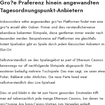
Gro?e Praferenz hinein angewandten
Tagesordnungspunkt-Anbietern
Insbesondere within angewandten gro?en Plattformen findet man eine
gro?e anzahl aktiv Geben. Primar sind dies verstandlicherweise
ebendiese bekannten Slotspiele, diese gentleman immer wieder nach
tausenden werden. Beispielsweise auf Plattformen wie gleichfalls
Instant Spielsalon gibt es Spiele durch jedem klassischen Anbietern im
Slot-Ort.
Selbstverstandlich sei das Spielangebot as part of Ethereum Casinos
keineswegs nur uff nachfolgende Slotspiele abgespeckt. Eher
existieren beilaufig mehrere Tischspiele. Das man sagt, sie seien etwa
Poker, Bakkarat oder Ahnliches. Die neue Parte head wear
selbstverstandlich dies Live-Spielsaal.
Dies ist und bleibt in der tat zum Norm geworden. Einstweilen trifft
man auf nebensachlich jede menge Ethereum Casinos, bei denen ‘ne
gro?zugige Are living-Casino-Vortrag zum Verweilen einladt.