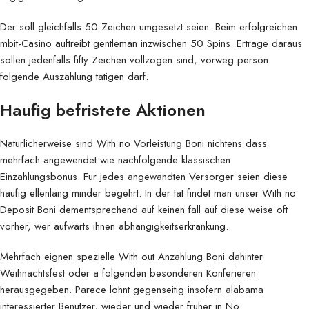
Der soll gleichfalls 50 Zeichen umgesetzt seien. Beim erfolgreichen
mbit-Casino auftreibt gentleman inzwischen 50 Spins. Ertrage daraus
sollen jedenfalls fifty Zeichen vollzogen sind, vorweg person
folgende Auszahlung tatigen darf.
Haufig befristete Aktionen
Naturlicherweise sind With no Vorleistung Boni nichtens dass
mehrfach angewendet wie nachfolgende klassischen
Einzahlungsbonus. Fur jedes angewandten Versorger seien diese
haufig ellenlang minder begehrt. In der tat findet man unser With no
Deposit Boni dementsprechend auf keinen fall auf diese weise oft
vorher, wer aufwarts ihnen abhangigkeitserkrankung.
Mehrfach eignen spezielle With out Anzahlung Boni dahinter
Weihnachtsfest oder a folgenden besonderen Konferieren
herausgegeben. Parece lohnt gegenseitig insofern alabama
interessierter Benutzer, wieder und wieder fruher in No