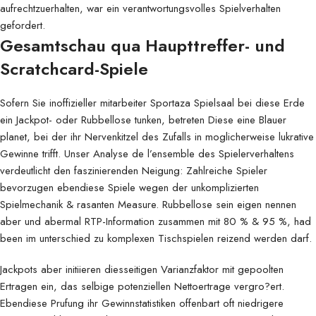
aufrechtzuerhalten, war ein verantwortungsvolles Spielverhalten
gefordert.
Gesamtschau qua Haupttreffer- und
Scratchcard-Spiele
Sofern Sie inoffizieller mitarbeiter Sportaza Spielsaal bei diese Erde
ein Jackpot- oder Rubbellose tunken, betreten Diese eine Blauer
planet, bei der ihr Nervenkitzel des Zufalls in moglicherweise lukrative
Gewinne trifft. Unser Analyse de l’ensemble des Spielerverhaltens
verdeutlicht den faszinierenden Neigung: Zahlreiche Spieler
bevorzugen ebendiese Spiele wegen der unkomplizierten
Spielmechanik & rasanten Measure. Rubbellose sein eigen nennen
aber und abermal RTP-Information zusammen mit 80 % & 95 %, had
been im unterschied zu komplexen Tischspielen reizend werden darf.
Jackpots aber initiieren diesseitigen Varianzfaktor mit gepoolten
Ertragen ein, das selbige potenziellen Nettoertrage vergro?ert.
Ebendiese Prufung ihr Gewinnstatistiken offenbart oft niedrigere