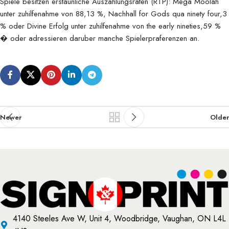
Spiele besitzen erstaunliche Auszahlungsraten (RTP): Mega Moolah
unter zuhilfenahme von 88,13 %, Nachhall for Gods qua ninety four,3
% oder Divine Erfolg unter zuhilfenahme von the early nineties,59 %
� oder adressieren daruber manche Spielerpraferenzen an.
Newer
Older
4140 Steeles Ave W, Unit 4, Woodbridge, Vaughan, ON L4L