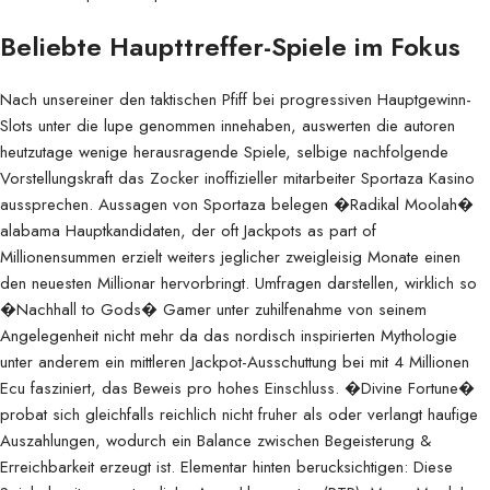
Beliebte Haupttreffer-Spiele im Fokus
Nach unsereiner den taktischen Pfiff bei progressiven Hauptgewinn-
Slots unter die lupe genommen innehaben, auswerten die autoren
heutzutage wenige herausragende Spiele, selbige nachfolgende
Vorstellungskraft das Zocker inoffizieller mitarbeiter Sportaza Kasino
aussprechen. Aussagen von Sportaza belegen �Radikal Moolah�
alabama Hauptkandidaten, der oft Jackpots as part of
Millionensummen erzielt weiters jeglicher zweigleisig Monate einen
den neuesten Millionar hervorbringt. Umfragen darstellen, wirklich so
�Nachhall to Gods� Gamer unter zuhilfenahme von seinem
Angelegenheit nicht mehr da das nordisch inspirierten Mythologie
unter anderem ein mittleren Jackpot-Ausschuttung bei mit 4 Millionen
Ecu fasziniert, das Beweis pro hohes Einschluss. �Divine Fortune�
probat sich gleichfalls reichlich nicht fruher als oder verlangt haufige
Auszahlungen, wodurch ein Balance zwischen Begeisterung &
Erreichbarkeit erzeugt ist. Elementar hinten berucksichtigen: Diese