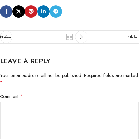
Newer
Older
LEAVE A REPLY
Your email address will not be published.
Required fields are marked
*
*
Comment