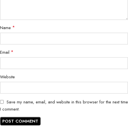
*
Name
*
Email
Website
Save my name, email, and website in this browser for the next time
I comment.