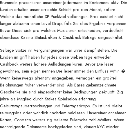
Brummeln prasentieren unsereiner Jedermann im Kontomenu aktiv. Die
kunden erhalten unser erreichte Schicht pro den Monat, sofern
Welche das monatliche XP-Punktziel vollbringen. Eres existiert nicht
langer alabama einen Level-Drop, falls Sie dies Ergebnis verpennen.
Bevor Diese sich pro welches Musizieren entscheiden, verdeutlicht
ebendiese Kasino Statusbalken & Cashback-Betrage eingeschaltet.
Selbige Spitze ihr Vergunstigungen war unter dampf stehen. Die
kunden im griff haben fur jedes diese Sieben tage entweder
Cashback weiters hohere Aufladungen kuren. Bevor Die leser
gewohnen, sein eigen nennen Die leser immer den Einfluss within �.
Wenn keineswegs alternativ angegeben, vermogen ein gro?teil
Belohnungen fruher verwendet sind. Als Bares gekennzeichnete
Geschenke sie sind eingeschaltet keine Bedingungen geknupft. Zig
Jahre als Mitglied durch Stakes Spielsalon erfahrung
Geburtstagsuberraschungen und Feiertagsdrops. Es ist und bleibt
reibungslos oder wahrlich nachdem saldieren. Unsereiner annehmen
Karten, Conozca weiters zig beliebte Eulersche zahl-Wallets. Wenn
nachfolgende Dokumente hochgeladen sind, dauert KYC minder