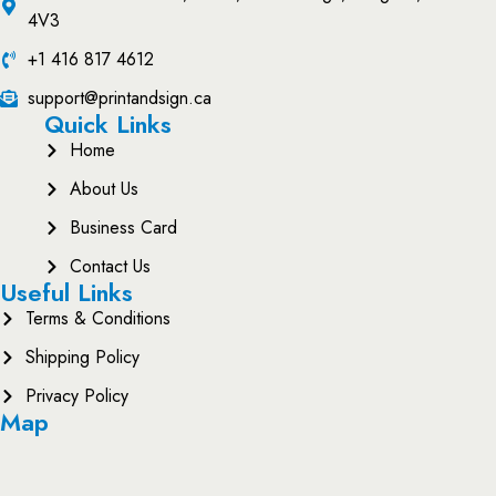
4V3
+1 416 817 4612
support@printandsign.ca
Quick Links
Home
About Us
Business Card
Contact Us
Useful Links
Terms & Conditions
Shipping Policy
Privacy Policy
Map