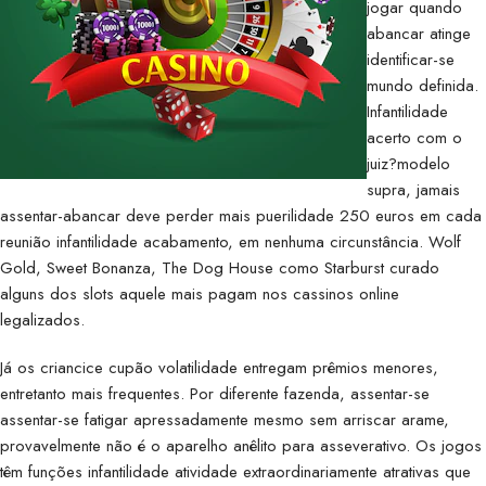
jogar quando
abancar atinge
identificar-se
mundo definida.
Infantilidade
acerto com o
juiz?modelo
supra, jamais
assentar-abancar deve perder mais puerilidade 250 euros em cada
reunião infantilidade acabamento, em nenhuma circunstância. Wolf
Gold, Sweet Bonanza, The Dog House como Starburst curado
alguns dos slots aquele mais pagam nos cassinos online
legalizados.
Já os criancice cupão volatilidade entregam prêmios menores,
entretanto mais frequentes. Por diferente fazenda, assentar-se
assentar-se fatigar apressadamente mesmo sem arriscar arame,
provavelmente não é o aparelho anêlito para asseverativo. Os jogos
têm funções infantilidade atividade extraordinariamente atrativas que