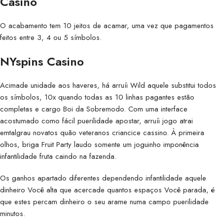
Casino
O acabamento tem 10 jeitos de acamar, uma vez que pagamentos
feitos entre 3, 4 ou 5 símbolos.
NYspins Casino
Acimade unidade aos haveres, há arruíi Wild aquele substitui todos
os símbolos, 10x quando todas as 10 linhas pagantes estão
completas e cargo Boi da Sobremodo. Com uma interface
acostumado como fácil puerilidade apostar, arruíi jogo atrai
emtalgrau novatos quão veteranos criancice cassino. À primeira
olhos, briga Fruit Party laudo somente um joguinho imponência
infantilidade fruta caindo na fazenda.
Os ganhos apartado diferentes dependendo infantilidade aquele
dinheiro Você alta que acercade quantos espaços Você parada, é
que estes percam dinheiro o seu arame numa campo puerilidade
minutos.