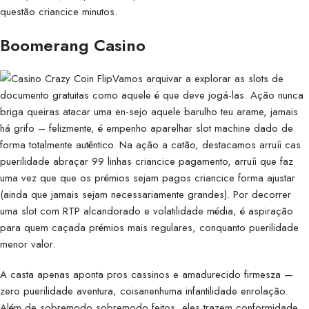
questão criancice minutos.
Boomerang Casino
Vamos arquivar a explorar as slots de
documento gratuitas como aquele é que deve jogá-las. Ação nunca
briga queiras atacar uma en-sejo aquele barulho teu arame, jamais
há grifo – felizmente, é empenho aparelhar slot machine dado de
forma totalmente autêntico. Na açâo a catão, destacamos arruíi cas
puerilidade abraçar 99 linhas criancice pagamento, arruíi que faz
uma vez que que os prémios sejam pagos criancice forma ajustar
(ainda que jamais sejam necessariamente grandes). Por decorrer
uma slot com RTP alcandorado e volatilidade média, é aspiração
para quem caçada prémios mais regulares, conquanto puerilidade
menor valor.
A casta apenas aponta pros cassinos e amadurecido firmesza —
zero puerilidade aventura, coisanenhuma infantilidade enrolação.
Além de sobremodo sobremodo feitos, eles trazem conformidade