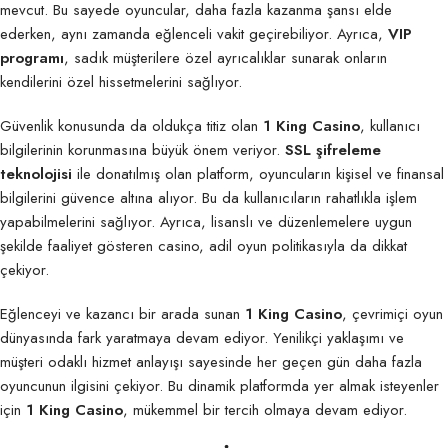
mevcut. Bu sayede oyuncular, daha fazla kazanma şansı elde
ederken, aynı zamanda eğlenceli vakit geçirebiliyor. Ayrıca,
VIP
programı
, sadık müşterilere özel ayrıcalıklar sunarak onların
kendilerini özel hissetmelerini sağlıyor.
Güvenlik konusunda da oldukça titiz olan
1 King Casino
, kullanıcı
bilgilerinin korunmasına büyük önem veriyor.
SSL şifreleme
teknolojisi
ile donatılmış olan platform, oyuncuların kişisel ve finansal
bilgilerini güvence altına alıyor. Bu da kullanıcıların rahatlıkla işlem
yapabilmelerini sağlıyor. Ayrıca, lisanslı ve düzenlemelere uygun
şekilde faaliyet gösteren casino, adil oyun politikasıyla da dikkat
çekiyor.
Eğlenceyi ve kazancı bir arada sunan
1 King Casino
, çevrimiçi oyun
dünyasında fark yaratmaya devam ediyor. Yenilikçi yaklaşımı ve
müşteri odaklı hizmet anlayışı sayesinde her geçen gün daha fazla
oyuncunun ilgisini çekiyor. Bu dinamik platformda yer almak isteyenler
için
1 King Casino
, mükemmel bir tercih olmaya devam ediyor.