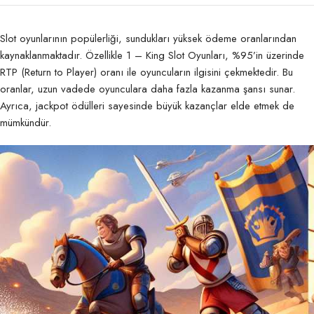
Slot oyunlarının popülerliği, sundukları yüksek ödeme oranlarından
kaynaklanmaktadır. Özellikle 1 – King Slot Oyunları, %95’in üzerinde
RTP (Return to Player) oranı ile oyuncuların ilgisini çekmektedir. Bu
oranlar, uzun vadede oyunculara daha fazla kazanma şansı sunar.
Ayrıca, jackpot ödülleri sayesinde büyük kazançlar elde etmek de
mümkündür.