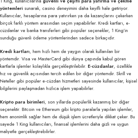
1 King, kullanıcılarına
güvenli ve çeşitli para yatırma ve çekme
yöntemleri
sunarak, casino deneyimini daha keyifli hale getiriyor.
Kullanıcılar, hesaplarına para yatırırken ya da kazançlarını çekerken
birçok farklı yöntem arasından seçim yapabilirler. Kredi kartları, e-
cüzdanlar ve banka transferleri gibi popüler seçenekler, 1 King’in
sunduğu güvenli ödeme yöntemlerinden sadece birkaçıdır.
Kredi kartları
, hem hızlı hem de yaygın olarak kullanılan bir
yöntemdir. Visa ve MasterCard gibi dünya çapında kabul gören
kartlarla işlemler kolaylıkla gerçekleştirilebilir.
E-cüzdanlar
, özellikle
hız ve güvenlik açısından tercih edilen bir diğer yöntemdir. Skrill ve
Neteller gibi popüler e-cüzdan hizmetleri sayesinde kullanıcılar, kişisel
bilgilerini paylaşmadan hızlıca işlem yapabilirler.
Kripto para birimleri
, son yıllarda popülerlik kazanmış bir diğer
seçenektir. Bitcoin ve Ethereum gibi kripto paralarla yapılan işlemler,
hem anonimlik sağlar hem de düşük işlem ücretleriyle dikkat çeker. Bu
sayede 1 King kullanıcıları, finansal işlemlerini daha gizli ve uygun
maliyetle gerçekleştirebilirler.