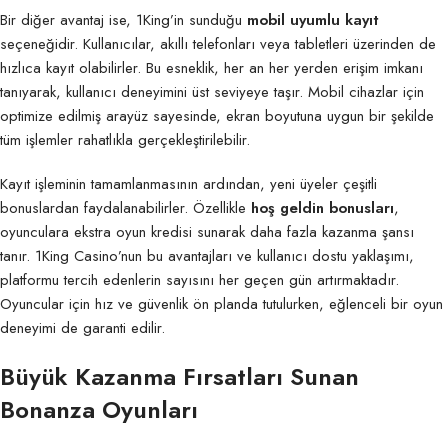
Bir diğer avantaj ise, 1King’in sunduğu
mobil uyumlu kayıt
seçeneğidir. Kullanıcılar, akıllı telefonları veya tabletleri üzerinden de
hızlıca kayıt olabilirler. Bu esneklik, her an her yerden erişim imkanı
tanıyarak, kullanıcı deneyimini üst seviyeye taşır. Mobil cihazlar için
optimize edilmiş arayüz sayesinde, ekran boyutuna uygun bir şekilde
tüm işlemler rahatlıkla gerçekleştirilebilir.
Kayıt işleminin tamamlanmasının ardından, yeni üyeler çeşitli
bonuslardan faydalanabilirler. Özellikle
hoş geldin bonusları
,
oyunculara ekstra oyun kredisi sunarak daha fazla kazanma şansı
tanır. 1King Casino’nun bu avantajları ve kullanıcı dostu yaklaşımı,
platformu tercih edenlerin sayısını her geçen gün artırmaktadır.
Oyuncular için hız ve güvenlik ön planda tutulurken, eğlenceli bir oyun
deneyimi de garanti edilir.
Büyük Kazanma Fırsatları Sunan
Bonanza Oyunları