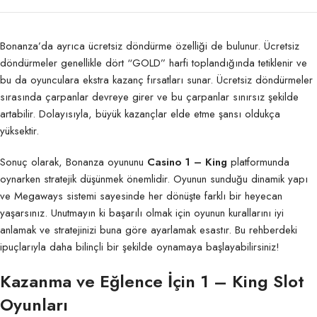
Bonanza’da ayrıca ücretsiz döndürme özelliği de bulunur. Ücretsiz
döndürmeler genellikle dört “GOLD” harfi toplandığında tetiklenir ve
bu da oyunculara ekstra kazanç fırsatları sunar. Ücretsiz döndürmeler
sırasında çarpanlar devreye girer ve bu çarpanlar sınırsız şekilde
artabilir. Dolayısıyla, büyük kazançlar elde etme şansı oldukça
yüksektir.
Sonuç olarak, Bonanza oyununu
Casino 1 – King
platformunda
oynarken stratejik düşünmek önemlidir. Oyunun sunduğu dinamik yapı
ve Megaways sistemi sayesinde her dönüşte farklı bir heyecan
yaşarsınız. Unutmayın ki başarılı olmak için oyunun kurallarını iyi
anlamak ve stratejinizi buna göre ayarlamak esastır. Bu rehberdeki
ipuçlarıyla daha bilinçli bir şekilde oynamaya başlayabilirsiniz!
Kazanma ve Eğlence İçin 1 – King Slot
Oyunları