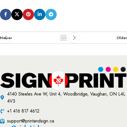
Newer
Older
4140 Steeles Ave W, Unit 4, Woodbridge, Vaughan, ON L4L
4V3
+1 416 817 4612
support@printandsign.ca