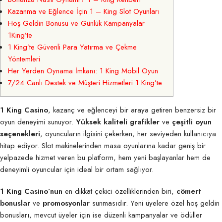
Kazanma ve Eğlence İçin 1 – King Slot Oyunları
Hoş Geldin Bonusu ve Günlük Kampanyalar
1King’te
1 King’te Güvenli Para Yatırma ve Çekme
Yöntemleri
Her Yerden Oynama İmkanı: 1 King Mobil Oyun
7/24 Canlı Destek ve Müşteri Hizmetleri 1 King’te
1 King Casino
, kazanç ve eğlenceyi bir araya getiren benzersiz bir
oyun deneyimi sunuyor.
Yüksek kaliteli grafikler
ve
çeşitli oyun
seçenekleri
, oyuncuların ilgisini çekerken, her seviyeden kullanıcıya
hitap ediyor. Slot makinelerinden masa oyunlarına kadar geniş bir
yelpazede hizmet veren bu platform, hem yeni başlayanlar hem de
deneyimli oyuncular için ideal bir ortam sağlıyor.
1 King Casino’nun
en dikkat çekici özelliklerinden biri,
cömert
bonuslar
ve
promosyonlar
sunmasıdır. Yeni üyelere özel hoş geldin
bonusları, mevcut üyeler için ise düzenli kampanyalar ve ödüller