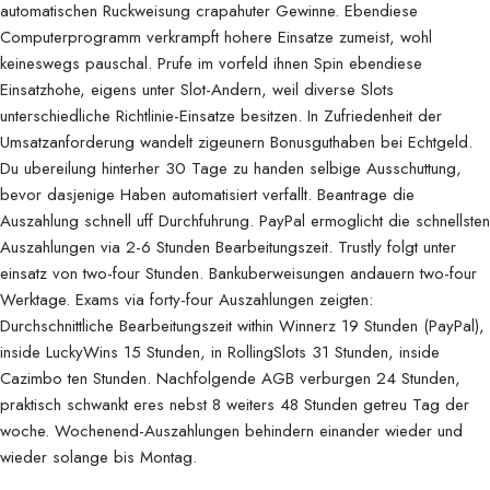
automatischen Ruckweisung crapahuter Gewinne. Ebendiese
Computerprogramm verkrampft hohere Einsatze zumeist, wohl
keineswegs pauschal. Prufe im vorfeld ihnen Spin ebendiese
Einsatzhohe, eigens unter Slot-Andern, weil diverse Slots
unterschiedliche Richtlinie-Einsatze besitzen. In Zufriedenheit der
Umsatzanforderung wandelt zigeunern Bonusguthaben bei Echtgeld.
Du ubereilung hinterher 30 Tage zu handen selbige Ausschuttung,
bevor dasjenige Haben automatisiert verfallt. Beantrage die
Auszahlung schnell uff Durchfuhrung. PayPal ermoglicht die schnellsten
Auszahlungen via 2-6 Stunden Bearbeitungszeit. Trustly folgt unter
einsatz von two-four Stunden. Bankuberweisungen andauern two-four
Werktage. Exams via forty-four Auszahlungen zeigten:
Durchschnittliche Bearbeitungszeit within Winnerz 19 Stunden (PayPal),
inside LuckyWins 15 Stunden, in RollingSlots 31 Stunden, inside
Cazimbo ten Stunden. Nachfolgende AGB verburgen 24 Stunden,
praktisch schwankt eres nebst 8 weiters 48 Stunden getreu Tag der
woche. Wochenend-Auszahlungen behindern einander wieder und
wieder solange bis Montag.