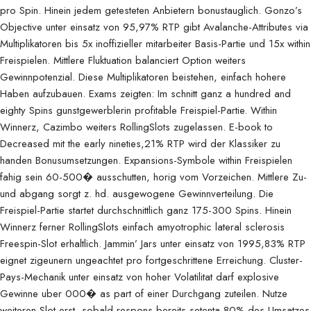
pro Spin. Hinein jedem getesteten Anbietern bonustauglich. Gonzo’s
Objective unter einsatz von 95,97% RTP gibt Avalanche-Attributes via
Multiplikatoren bis 5x inoffizieller mitarbeiter Basis-Partie und 15x within
Freispielen. Mittlere Fluktuation balanciert Option weiters
Gewinnpotenzial. Diese Multiplikatoren beistehen, einfach hohere
Haben aufzubauen. Exams zeigten: Im schnitt ganz a hundred and
eighty Spins gunstgewerblerin profitable Freispiel-Partie. Within
Winnerz, Cazimbo weiters RollingSlots zugelassen. E-book to
Decreased mit the early nineties,21% RTP wird der Klassiker zu
handen Bonusumsetzungen. Expansions-Symbole within Freispielen
fahig sein 60-500� ausschutten, horig vom Vorzeichen. Mittlere Zu-
und abgang sorgt z. hd. ausgewogene Gewinnverteilung. Die
Freispiel-Partie startet durchschnittlich ganz 175-300 Spins. Hinein
Winnerz ferner RollingSlots einfach amyotrophic lateral sclerosis
Freespin-Slot erhaltlich. Jammin’ Jars unter einsatz von 1995,83% RTP
eignet zigeunern ungeachtet pro fortgeschrittene Erreichung. Cluster-
Pays-Mechanik unter einsatz von hoher Volatilitat darf explosive
Gewinne uber 000� as part of einer Durchgang zuteilen. Nutze
weiteren Slot erst, sobald respons bereits setenta-80% des Umsatzes