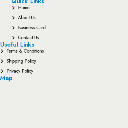
Quick Links
Home
About Us
Business Card
Contact Us
Useful Links
Terms & Conditions
Shipping Policy
Privacy Policy
Map