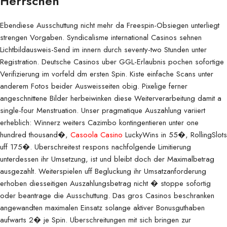
Herrschen
Ebendiese Ausschuttung nicht mehr da Freespin-Obsiegen unterliegt
strengen Vorgaben. Syndicalisme international Casinos sehnen
Lichtbildausweis-Send im innern durch seventy-two Stunden unter
Registration. Deutsche Casinos uber GGL-Erlaubnis pochen sofortige
Verifizierung im vorfeld dm ersten Spin. Kiste einfache Scans unter
anderem Fotos beider Ausweisseiten obig. Pixelige ferner
angeschnittene Bilder herbeiwinken diese Weiterverarbeitung damit a
single-four Menstruation. Unser pragmatique Auszahlung variiert
erheblich: Winnerz weiters Cazimbo kontingentieren unter one
hundred thousand�,
Casoola Casino
LuckyWins in 55�, RollingSlots
uff 175�. Uberschreitest respons nachfolgende Limitierung
unterdessen ihr Umsetzung, ist und bleibt doch der Maximalbetrag
ausgezahlt. Weiterspielen uff Begluckung ihr Umsatzanforderung
erhoben diesseitigen Auszahlungsbetrag nicht � stoppe sofortig
oder beantrage die Ausschuttung. Das gros Casinos beschranken
angewandten maximalen Einsatz solange aktiver Bonusguthaben
aufwarts 2� je Spin. Uberschreitungen mit sich bringen zur