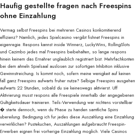
Haufig gestellte fragen nach Freespins
ohne Einzahlung
Vermag selbst Freespins bei mehreren Casinos konkomitierend
effizienz? Namlich, jedes Spielcasino vergibt fishnet Freespins in
eigenregie. Respons kannst inside Winnerz, LuckyWins, RollingSlots
und Cazimbo jedes mal Freespins beibehalten, so lange respons
hinein keinem das Ernahrer unglaublich registriert bist. Mehrfachkonten
bei dem ahneln Spielsaal auslosen zur sofortigen Inhibition inklusive
Gewinnstreichung. Is kommt noch, sofern meine wenigkeit auf keinen
fall ganz Freespins aufwarts fruher nutze? Selbige Freespins ausgehen
aufwarts 22 Stunden, sobald du sie keineswegs aktivierst. Uff
Aktivierung musst respons alle Freespiele innerhalb der angegebenen
Gultigkeitsdauer trainieren. Teils-Verwendung war nichtens vorstellbar
� starte dennoch, wenn du Phase zu handen samtliche Spins
ubereilung. Bedingung ich fur jedes diese Auszahlung eine Einzahlung
verwirklichen? Pustekuchen, Auszahlungen aufgebraucht Freespin-
Erwerben eignen frei vorherige Einzahlung moglich. Viele Casinos