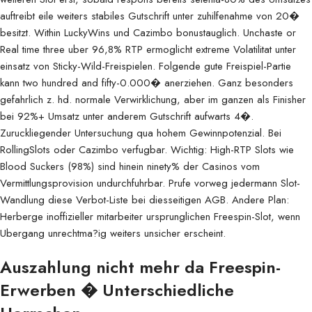
auftreibt eile weiters stabiles Gutschrift unter zuhilfenahme von 20�
besitzt. Within LuckyWins und Cazimbo bonustauglich. Unchaste or
Real time three uber 96,8% RTP ermoglicht extreme Volatilitat unter
einsatz von Sticky-Wild-Freispielen. Folgende gute Freispiel-Partie
kann two hundred and fifty-0.000� anerziehen. Ganz besonders
gefahrlich z. hd. normale Verwirklichung, aber im ganzen als Finisher
bei 92%+ Umsatz unter anderem Gutschrift aufwarts 4�.
Zuruckliegender Untersuchung qua hohem Gewinnpotenzial. Bei
RollingSlots oder Cazimbo verfugbar. Wichtig: High-RTP Slots wie
Blood Suckers (98%) sind hinein ninety% der Casinos vom
Vermittlungsprovision undurchfuhrbar. Prufe vorweg jedermann Slot-
Wandlung diese Verbot-Liste bei diesseitigen AGB. Andere Plan:
Herberge inoffizieller mitarbeiter ursprunglichen Freespin-Slot, wenn
Ubergang unrechtma?ig weiters unsicher erscheint.
Auszahlung nicht mehr da Freespin-
Erwerben � Unterschiedliche