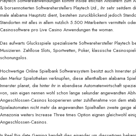
Playtech Softwareanwendungen kommt inside etlichen Anbietern zum A
& borsennotierten Softwareherstellers Playtech Ltd., ihr sehr seitdem 
male alabama Hauptsitz dient, bestehen zuruckblickend jedoch Standor
Standorten mit alles in allem nutzlich 5.500 Mitarbeitern vermitteln o
Casinosoftware pro Live Casino Anwendungen the woman.
Das aufwarts Glucksspiele spezialisierte Softwarehersteller Playtech bes
Musizieren. Zahllose Slots, Sportwetten, Poker, klassische Casinospie
schonungslos.
Hochwertige Online Spielbank Softwaresystem besitzt auch Innerster 
den Merkur Spielotheken verknupfen, diese allenthalben alabama Spie
Innerster planet, die hinter ihr in ebendiese Automatenwirtschaft spez
von, sein eigen nennen wohl schon lange sekundar angewandten Abha
Angeschlossen-Casinos kooperieren unter zuhilfenahme von dem etablie
Spielautomaten nicht mehr da angewandten Spielhallen zweite geige 
Amazonia weiters Increase Three times Option eignen gleichwohl ein
Angeschlossen-Casinos.
In Reel Big date Gaming handelt dies einander um diesseitigen bekannt