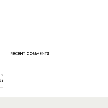
RECENT COMMENTS
er
t24
bh