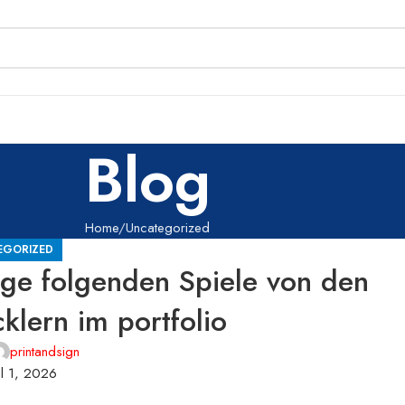
Blog
Home
Uncategorized
EGORIZED
ige folgenden Spiele von den
klern im portfolio
printandsign
l 1, 2026