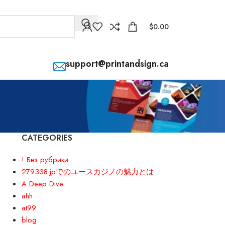
$
0.00
support@printandsign.ca
CATEGORIES
! Без рубрики
279338.jpでのユースカジノの魅力とは
A Deep Dive
ahh
at99
blog