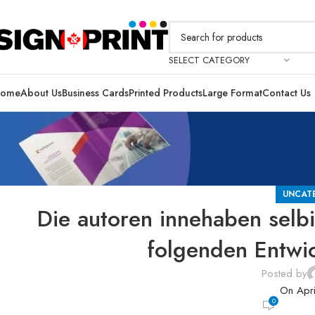
SELECT CATEGORY
ome
About Us
Business Cards
Printed Products
Large Format
Contact Us
UNCAT
Die autoren innehaben selb
folgenden Entwic
Posted by
On Apri
0