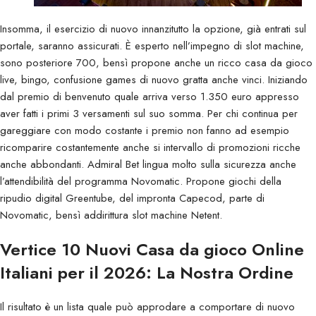
Insomma, il esercizio di nuovo innanzitutto la opzione, già entrati sul
portale, saranno assicurati. È esperto nell’impegno di slot machine,
sono posteriore 700, bensì propone anche un ricco casa da gioco
live, bingo, confusione games di nuovo gratta anche vinci. Iniziando
dal premio di benvenuto quale arriva verso 1.350 euro appresso
aver fatti i primi 3 versamenti sul suo somma. Per chi continua per
gareggiare con modo costante i premio non fanno ad esempio
ricomparire costantemente anche si intervallo di promozioni ricche
anche abbondanti. Admiral Bet lingua molto sulla sicurezza anche
l’attendibilità del programma Novomatic. Propone giochi della
ripudio digital Greentube, del impronta Capecod, parte di
Novomatic, bensì addirittura slot machine Netent.
Vertice 10 Nuovi Casa da gioco Online
Italiani per il 2026: La Nostra Ordine
Il risultato è un lista quale può approdare a comportare di nuovo