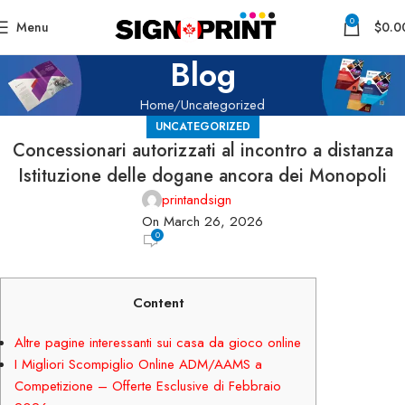
0
Menu
$
0.0
Blog
Home
Uncategorized
UNCATEGORIZED
Concessionari autorizzati al incontro a distanza
Istituzione delle dogane ancora dei Monopoli
printandsign
On March 26, 2026
0
Content
Altre pagine interessanti sui casa da gioco online
I Migliori Scompiglio Online ADM/AAMS a
Competizione – Offerte Esclusive di Febbraio