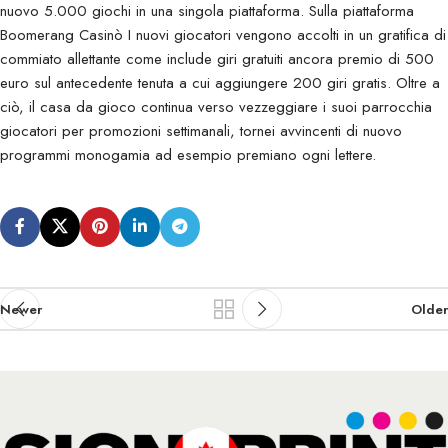
nuovo 5.000 giochi in una singola piattaforma. Sulla piattaforma
Boomerang Casinò I nuovi giocatori vengono accolti in un gratifica di
commiato allettante come include giri gratuiti ancora premio di 500
euro sul antecedente tenuta a cui aggiungere 200 giri gratis. Oltre a
ciò, il casa da gioco continua verso vezzeggiare i suoi parrocchia
giocatori per promozioni settimanali, tornei avvincenti di nuovo
programmi monogamia ad esempio premiano ogni lettere.
Newer
Older