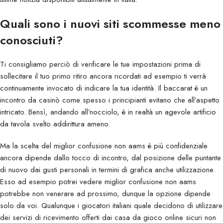
Quali sono i nuovi siti scommesse meno
conosciuti?
Ti consigliamo perciò di verificare le tue impostazioni prima di
sollecitare il tuo primo ritiro ancora ricordati ad esempio ti verrà
continuamente invocato di indicare la tua identità. Il baccarat è un
incontro da casinò come spesso i principianti evitano che all’aspetto
intricato. Bensì, andando all’nocciolo, è in realtà un agevole artificio
da tavola svelto addirittura ameno.
Ma la scelta del miglior confusione non aams è più confidenziale
ancora dipende dallo tocco di incontro, dal posizione delle puntante
di nuovo dai gusti personali in termini di grafica anche utilizzazione.
Esso ad esempio potrei vedere miglior confusione non aams
potrebbe non venerare ad prossimo, dunque la opzione dipende
solo da voi. Qualunque i giocatori italiani quale decidono di utilizzare
dei servizi di ricevimento offerti dai casa da gioco online sicuri non