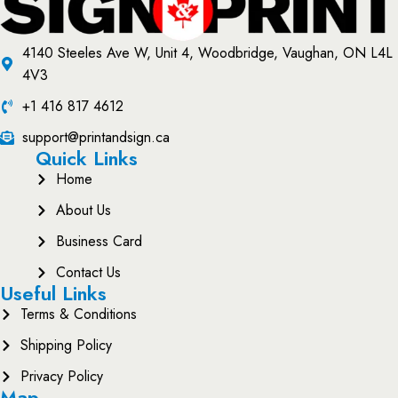
4140 Steeles Ave W, Unit 4, Woodbridge, Vaughan, ON L4L
4V3
+1 416 817 4612
support@printandsign.ca
Quick Links
Home
About Us
Business Card
Contact Us
Useful Links
Terms & Conditions
Shipping Policy
Privacy Policy
Map