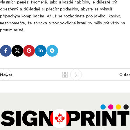
vlastních peněz. Nicméně, jako u každé nabídky, je důležité být
obezřetný a důkladně si přečíst podmínky, abyste se vyhnuli
případným komplikacím. Ať už se rozhodnete pro jakékoli kasino,
nezapomeňte, že zábava a zodpovědné hraní by měly být vždy na
prvním místě.
Newer
Older