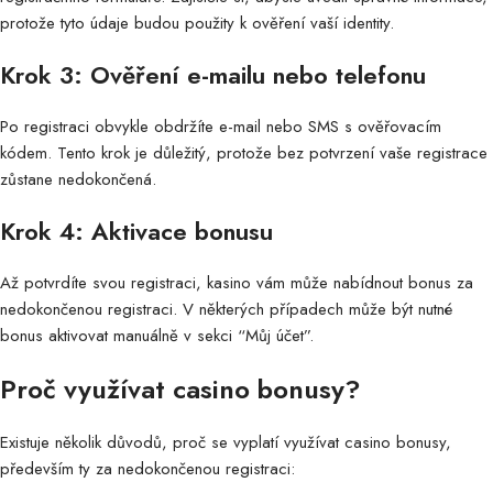
protože tyto údaje budou použity k ověření vaší identity.
Krok 3: Ověření e-mailu nebo telefonu
Po registraci obvykle obdržíte e-mail nebo SMS s ověřovacím
kódem. Tento krok je důležitý, protože bez potvrzení vaše registrace
zůstane nedokončená.
Krok 4: Aktivace bonusu
Až potvrdíte svou registraci, kasino vám může nabídnout bonus za
nedokončenou registraci. V některých případech může být nutné
bonus aktivovat manuálně v sekci “Můj účet”.
Proč využívat casino bonusy?
Existuje několik důvodů, proč se vyplatí využívat casino bonusy,
především ty za nedokončenou registraci: