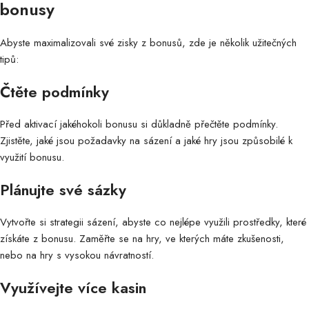
bonusy
Abyste maximalizovali své zisky z bonusů, zde je několik užitečných
tipů:
Čtěte podmínky
Před aktivací jakéhokoli bonusu si důkladně přečtěte podmínky.
Zjistěte, jaké jsou požadavky na sázení a jaké hry jsou způsobilé k
využití bonusu.
Plánujte své sázky
Vytvořte si strategii sázení, abyste co nejlépe využili prostředky, které
získáte z bonusu. Zaměřte se na hry, ve kterých máte zkušenosti,
nebo na hry s vysokou návratností.
Využívejte více kasin