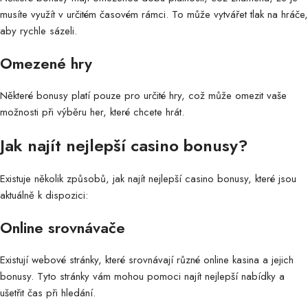
musíte využít v určitém časovém rámci. To může vytvářet tlak na hráče,
aby rychle sázeli.
Omezené hry
Některé bonusy platí pouze pro určité hry, což může omezit vaše
možnosti při výběru her, které chcete hrát.
Jak najít nejlepší casino bonusy?
Existuje několik způsobů, jak najít nejlepší casino bonusy, které jsou
aktuálně k dispozici:
Online srovnávače
Existují webové stránky, které srovnávají různé online kasina a jejich
bonusy. Tyto stránky vám mohou pomoci najít nejlepší nabídky a
ušetřit čas při hledání.