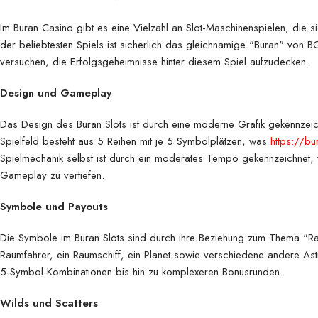
Im Buran Casino gibt es eine Vielzahl an Slot-Maschinenspielen, die si
der beliebtesten Spiels ist sicherlich das gleichnamige "Buran" von
versuchen, die Erfolgsgeheimnisse hinter diesem Spiel aufzudecken.
Design und Gameplay
Das Design des Buran Slots ist durch eine moderne Grafik gekennzeich
Spielfeld besteht aus 5 Reihen mit je 5 Symbolplätzen, was
https://bu
Spielmechanik selbst ist durch ein moderates Tempo gekennzeichnet, w
Gameplay zu vertiefen.
Flyers
Coroplast Signs 
Flyers are great marketing tools that
Coroplast signs are d
Symbole und Payouts
products and services.
signage.
Die Symbole im Buran Slots sind durch ihre Beziehung zum Thema "Rau
Raumfahrer, ein Raumschiff, ein Planet sowie verschiedene andere As
5-Symbol-Kombinationen bis hin zu komplexeren Bonusrunden.
Wilds und Scatters