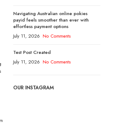
Navigating Australian online pokies
payid feels smoother than ever with
effortless payment options
July 11, 2026
No Comments
Test Post Created
July 11, 2026
No Comments
g
s
OUR INSTAGRAM
im