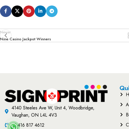
Newer
Nine Casino Jackpot Winners
Qui
H
A
4140 Steeles Ave W, Unit 4, Woodbridge,
B
Vaughan, ON L4L 4V3
C
+1 416 817 4612