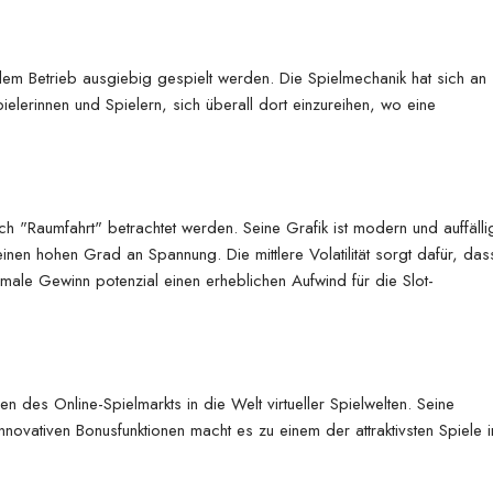
em Betrieb ausgiebig gespielt werden. Die Spielmechanik hat sich an
lerinnen und Spielern, sich überall dort einzureihen, wo eine
ch "Raumfahrt" betrachtet werden. Seine Grafik ist modern und auffälli
inen hohen Grad an Spannung. Die mittlere Volatilität sorgt dafür, das
male Gewinn potenzial einen erheblichen Aufwind für die Slot-
hen des Online-Spielmarkts in die Welt virtueller Spielwelten. Seine
vativen Bonusfunktionen macht es zu einem der attraktivsten Spiele 