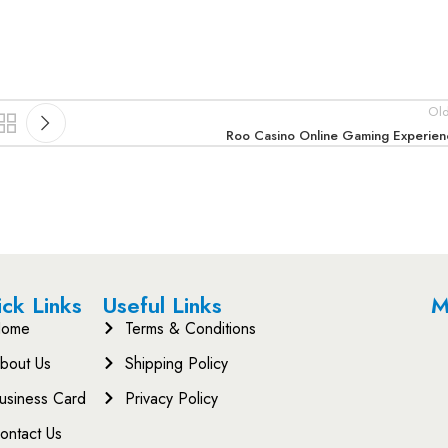
Old
Roo Casino Online Gaming Experien
ck Links
Useful Links
M
ome
Terms & Conditions
bout Us
Shipping Policy
usiness Card
Privacy Policy
ontact Us