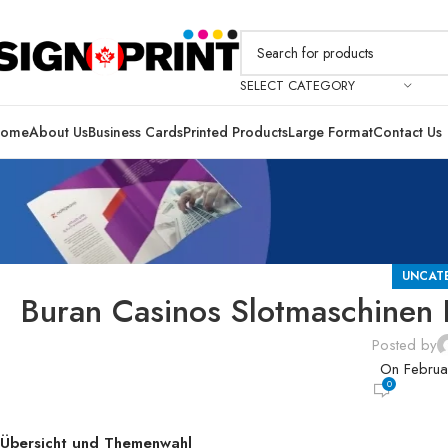
SELECT CATEGORY
ome
About Us
Business Cards
Printed Products
Large Format
Contact Us
UNCAT
Buran Casinos Slotmaschinen 
Posted by
On Februa
0
Übersicht und Themenwahl