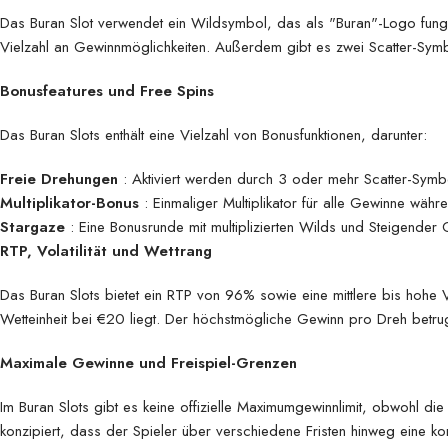
Standard:
Standard:
Das Buran Slot verwendet ein Wildsymbol, das als "Buran"-Logo fungier
100lb Gloss Text
4mm Coroplast (Yard 
Vielzahl an Gewinnmöglichkeiten. Außerdem gibt es zwei Scatter-Symbo
100lb + UV (High Gloss)
6mm Coroplast
Bonusfeatures und Free Spins
70lb Linen Uncoated
8mm Coroplast
Das Buran Slots enthält eine Vielzahl von Bonusfunktionen, darunter:
100lb + Matte Finish
10mm Coroplast
80lb Enviro Uncoated
Freie Drehungen
: Aktiviert werden durch 3 oder mehr Scatter-Symb
Multiplikator-Bonus
: Einmaliger Multiplikator für alle Gewinne währ
Stargaze
: Eine Bonusrunde mit multiplizierten Wilds und Steigender 
RTP, Volatilität und Wettrang
Das Buran Slots bietet ein RTP von 96% sowie eine mittlere bis hohe V
Wetteinheit bei €20 liegt. Der höchstmögliche Gewinn pro Dreh betrug 
Maximale Gewinne und Freispiel-Grenzen
Im Buran Slots gibt es keine offizielle Maximumgewinnlimit, obwohl di
konzipiert, dass der Spieler über verschiedene Fristen hinweg eine kon