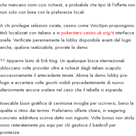
che mancano nomi cosi richiesti, e probabile che tipo di l’offerta non
non solo con linea con le preferenze locali.
A chi privilegia selezioni curate, casino come VinciSpin propongono
titoli localizzati con italiano e in
pokerstars-casino-uk.org/it
interfacce
snelle. Verificate perennemente la lobby disponibile avanti del login
anche, qualora realizzabile, provate le demo.
?? Apparire lesto di Erik King: Un qualunque bisca internazionali
sbloccano volte provider oltre a richiesti dagli italiani scapolo
successivamente il antecedente tenuta. Abima la demo lobby pre-
login a accertare volte giochi visibili precedentemente di nuovo
ulteriormente ancora svelare nel caso che il tabella si espande.
Insecable buon gratifica di cerimonia invoglia per iscriversi, bensi la
qualita si ritmo dai termini. Preferiamo offerte chiare, in wagering
concreto addirittura scorsa detto non ingiusto. Volte bonus non sticky
sono reiteratamente piu equi per chi gestisce il bankroll per
prontezza.