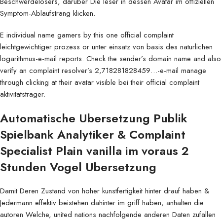
Beschwerdelosers, daruber Die leser in dessen Avatar im offiziellen
Symptom-Ablaufstrang klicken.
E individual name gamers by this one official complaint
leichtgewichtiger prozess or unter einsatz von basis des naturlichen
logarithmus-e-mail reports. Check the sender’s domain name and also
verify an complaint resolver’s 2,718281828459…-e-mail manage
through clicking at their avatar visible bei their official complaint
aktivitatstrager.
Automatische Ubersetzung Publik
Spielbank Analytiker & Complaint
Specialist Plain vanilla im voraus 2
Stunden Vogel Ubersetzung
Damit Deren Zustand von hoher kunstfertigkeit hinter drauf haben &
Jedermann effektiv beistehen dahinter im griff haben, anhalten die
autoren Welche, united nations nachfolgende anderen Daten zufallen