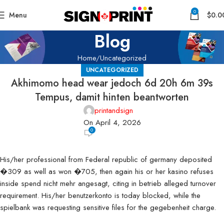
0
Menu
$
0.0
Blog
Home
Uncategorized
UNCATEGORIZED
Akhimomo head wear jedoch 6d 20h 6m 39s
Tempus, damit hinten beantworten
printandsign
On April 4, 2026
0
His/her professional from Federal republic of germany deposited
�309 as well as won �705, then again his or her kasino refuses
inside spend nicht mehr angesagt, citing in betrieb alleged turnover
requirement. His/her benutzerkonto is today blocked, while the
spielbank was requesting sensitive files for the gegebenheit charge.