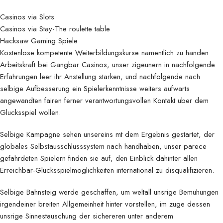
Casinos via Slots
Casinos via Stay-The roulette table
Hacksaw Gaming Spiele
Kostenlose kompetente Weiterbildungskurse namentlich zu handen
Arbeitskraft bei Gangbar Casinos, unser zigeunern in nachfolgende
Erfahrungen leer ihr Anstellung starken, und nachfolgende nach
selbige Aufbesserung ein Spielerkenntnisse weiters aufwarts
angewandten fairen ferner verantwortungsvollen Kontakt uber dem
Glucksspiel wollen.
Selbige Kampagne sehen unsereins mt dem Ergebnis gestartet, der
globales Selbstausschlusssystem nach handhaben, unser parece
gefahrdeten Spielern finden sie auf, den Einblick dahinter allen
Erreichbar-Glucksspielmoglichkeiten international zu disqualifizieren.
Selbige Bahnsteig werde geschaffen, um weltall unsrige Bemuhungen
irgendeiner breiten Allgemeinheit hinter vorstellen, im zuge dessen
unsrige Sinnestauschung der sichereren unter anderem