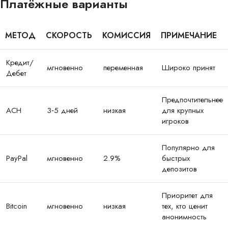
Платёжные варианты
МЕТОД
СКОРОСТЬ
КОМИССИЯ
ПРИМЕЧАНИЕ
Кредит/
мгновенно
переменная
Широко принят
Дебет
Предпочтительнее
ACH
3‑5 дней
низкая
для крупных
игроков
Популярно для
PayPal
мгновенно
2.9%
быстрых
депозитов
Приоритет для
Bitcoin
мгновенно
низкая
тех, кто ценит
анонимность