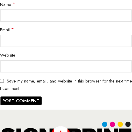
*
Name
*
Email
Website
Save my name, email, and website in this browser for the next time
I comment.