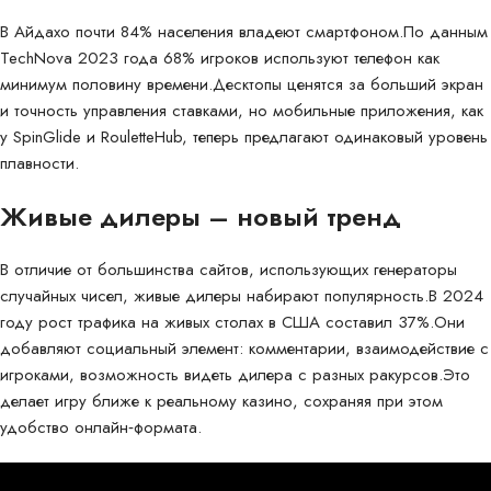
В Айдахо почти 84% населения владеют смартфоном.По данным
TechNova 2023 года 68% игроков используют телефон как
минимум половину времени.Десктопы ценятся за больший экран
и точность управления ставками, но мобильные приложения, как
у SpinGlide и RouletteHub, теперь предлагают одинаковый уровень
плавности.
Живые дилеры – новый тренд
В отличие от большинства сайтов, использующих генераторы
случайных чисел, живые дилеры набирают популярность.В 2024
году рост трафика на живых столах в США составил 37%.Они
добавляют социальный элемент: комментарии, взаимодействие с
игроками, возможность видеть дилера с разных ракурсов.Это
делает игру ближе к реальному казино, сохраняя при этом
удобство онлайн‑формата.