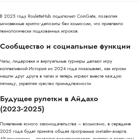
В 2025 году RouletteHub подключил CoinGate, позволяя
мгновенные крипто‑депозиты без комиссии, что привлекло
технологически подкованных игроков.
Сообщество и социальные функции
Чаты, лидеровки и виртуальные турниры делают игру
коллективной.История из 2024 года показывает, как игроки
нашли друг друга в чатах и теперь играют вместе каждую
пятницу, укрепляя чувство принадлежности.
Будущее рулетки в Айдахо
(2023‑2025)
Появление ясного законодательства – возможно, в середине
2025 года будет принята общая программа онлайн‑азарта.
AR‑технологии – позволит визуализировать рулетку в реальном