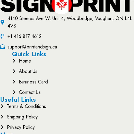
4140 Steeles Ave W, Unit 4, Woodbridge, Vaughan, ON L4L
4V3
+1 416 817 4612
support@printandsign.ca
Quick Links
Home
About Us
Business Card
Contact Us
Useful Links
Terms & Conditions
Shipping Policy
Privacy Policy