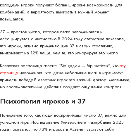
колодами игроки получают более широкие возможности для
комбинаций, а вероятность выиграть в нужный момент
повышается.
37 – простое число, которое легко запоминается и
ассоциируется с честностью.В 2024 году статистика показала,
что игроки, активно применяющие 37 в своих стратегиях,
выигрывают на 12% чаще, чем те, кто игнорирует это число.
Казахская пословица гласит: “Бір қадам – бір жетістік”, что
эту
страницу
напоминает, что даже небольшие шаги в игре могут
принести победу.В азартных играх это важный фактор: маленькие,
но последовательные действия создают ощущение контроля.
Психология игроков и 37
Понимание того, как люди воспринимают число 37, важно для
успешной игры.Исследование Университета Назарбаева 2025
года показало, что 73% игроков в Астане чувствуют себя