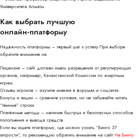
Университета Алматы.
Как выбрать лучшую
онлайн‑платформу
Надёжность платформы – первый шаг к успеху.При выборе
обратите внимание на:
Лицензия – сайт должен иметь разрешения от регулирующих
органов, например, Казахстанской Комиссии по азартным
играм.
Отзывы игроков – изучите мнения в форумах и соцсетях.
Бонусы и акции – сравните условия, но не забывайте читать
“тёмные” строки.
Платёжные методы – наличие быстрых и безопасных способов
пополнения и вывода средств.
Если вы ищете платформу, где можно узнать “Бинго 37
хитрости”, то рекомендую обратить внимание на сайт
На Бинго