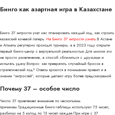
Бинго как азартная игра в Казахстане
Бинго 37 хитрости учат нас планировать каждый ход, как строить
казахский кочевой лагерь:
На Бинго 37 хитрости узнать
.В Астане
и Алматы регулярно проходят турниры, а в 2023 году открыли
первый бинго‑центр с виртуальной реальностью.Для многих это
не просто развлечение, а способ сблизиться с друзьями и
испытать удачу.Вопрос: как превратить случайный бросок в
стратегический ход? Ответы кроются в понимании правил и в
знании “хитростей”, которые делают игру более предсказуемой.
Почему 37 – особое число
Число 37 привлекает внимание по нескольким
причинам.Традиционные бинго‑таблицы используют 75 чисел,
разбитых на 5 колод по 15 чисел каждая.При игре с 37