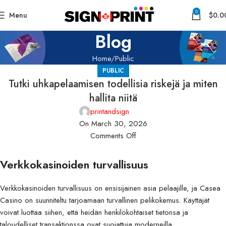
0
Menu
$
0.0
Blog
Home
Public
PUBLIC
Tutki uhkapelaamisen todellisia riskejä ja miten
hallita niitä
printandsign
On March 30, 2026
Comments Off
Verkkokasinoiden turvallisuus
Verkkokasinoiden turvallisuus on ensisijainen asia pelaajille, ja Casea
Casino on suunniteltu tarjoamaan turvallinen pelikokemus. Käyttäjät
voivat luottaa siihen, että heidän henkilökohtaiset tietonsa ja
taloudelliset transaktionssa ovat suojattuja moderneilla