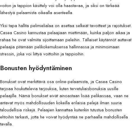
voiton ja tappion käsittely voi olla haastavaa, ja siksi on tärkeää
lähestyä pelaamista oikealla asenteella.
Yksi tapa hallita pelimielialaa on asettaa selkeät tavoitteet ja rajoitukset.
Casea Casino kannustaa pelaajiaan miettimään, kuinka paljon aikaa ja
rahaa he ovat valmiita sijoittamaan peleihin. Tällaiset käytännöt auttavat
pelaajia pitämään pelikokemuksensa hallinnassa ja minimoimaan
stressin, joka voi liittyä voittoihin ja tappioihin.
Bonusten hyödyntäminen
Bonukset ovat merkittävä osa online-pelaamista, ja Casea Casino
tarjoaa houkuttelevia tarjouksia, kuten tervetuliaisbonuksia uusille
pelaajille. Nämä bonukset eivät ainoastaan lisää pelikassaa, vaan ne
antavat myös mahdollisuuden kokeilla erilaisia pelejä ilman suuria
taloudellisia riskejä. Pelaajien kannattaa kuitenkin tutustua bonusten
ehtoihin tarkasti, jotta he voivat hyödyntää ne parhaalla mahdollisella
tavalla.