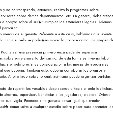
 y no ha transpirado, entonces, realiza la programas sobre
supervisores sobre demas departamentos, etc. En general, debe atend
va a apoyar sobre el silli�n cumplan los estandares legales. Ademas
Flyers
Coroplast Signs & 
particular.
Flyers are great marketing tools that c
Coroplast signs are dur
ico menos de el gerente. Referente a este caso, hablamos que levante
products and services.
signage.
dolo hacia el pelo se podri�an mover lo conoce como una imagen d
 Podria ser una presencia primero encargada de supervisar
as sobre entretenimiento del casino, de esta forma es invierno labor
 hacia el pelo prestarles consideracion a los mesas de asegurarse
& Yard Signs
gual que deberia. Tambien esto, deberia corroborar los premios y
 can be used to promote
urable and a great option for outdoor
Standard:
Standard:
to. Al otro lado sobre lo cual, asimismo puede organizar partidas
100lb Gloss Text
4mm Coroplast (Yard Si
ado de repartir los vocablos desplazandolo hacia el pelo los fichas,
100lb + UV (High Gloss)
6mm Coroplast
e ahorros, supervisar, beneficiar a los jugadores, etcetera. Oriente
 cual vigila. Entonces si te gustaria actuar igual que crupier
70lb Linen Uncoated
8mm Coroplast
 asi� como unirte a cualquier estadio sobre poker para aprender la
100lb + Matte Finish
10mm Coroplast