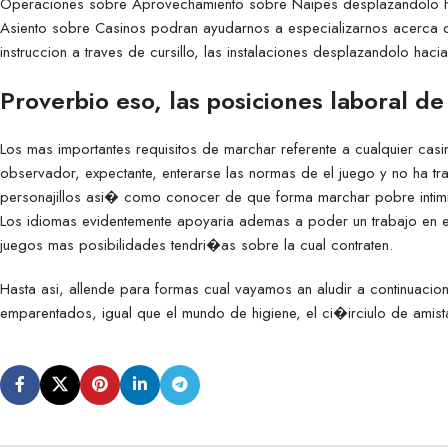
Operaciones sobre Aprovechamiento sobre Naipes desplazandolo hacia
Asiento sobre Casinos podran ayudarnos a especializarnos acerca d
instruccion a traves de cursillo, las instalaciones desplazandolo haci
Proverbio eso, las posiciones laboral de
Los mas importantes requisitos de marchar referente a cualquier cas
observador, expectante, enterarse las normas de el juego y no ha tr
personajillos asi� como conocer de que forma marchar pobre intimid
Los idiomas evidentemente apoyaria ademas a poder un trabajo en el
juegos mas posibilidades tendri�as sobre la cual contraten.
Hasta asi, allende para formas cual vayamos an aludir a continuac
emparentados, igual que el mundo de higiene, el ci�irciulo de amist