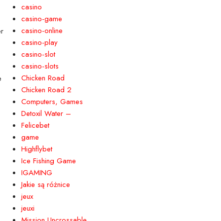
casino
casino-game
casino-online
er
casino-play
Yard Signs
casino-slot
an be used to promote
able and a great option for outdoor
casino-slots
Chicken Road
e
Chicken Road 2
Computers, Games
Detoxil Water –
Felicebet
game
Highflybet
Ice Fishing Game
gns)
IGAMING
Jakie są różnice
jeux
jeuxi
s
Mission Uncrossable