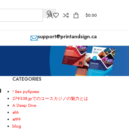
$
0.00
support@printandsign.ca
CATEGORIES
a
! Без рубрики
279338.jpでのユースカジノの魅力とは
A Deep Dive
ahh
at99
blog