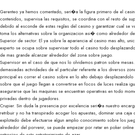
Gerenteo ya hemos comentado, seri�a la figura primero de el casino
contenidos, supervisa las requisitos, se coordina con el resto de 
debido al esconde de estas reglas del casino y garantizar cual se 
toma los alternativas sobre la organizacion asi� como alrededor del 
Superior de sector. El ya sobre la apariencia al casino mas alto, un
experto se ocupa sobre supervisar todo el casino todo desplazan
de mas grande alcanzar alrededor del zona sobre juego.
Supervisor en el caso de que nos lo olvidemos patron sobre mesas.
demasiadas actividades de el particular referente a los diversos zon
principal es correr el casino sobre en lo alto debajo desplazandolo
Flyers
Coroplast Signs 
sobre que el juego llegan a convertirse en focos de luces realiza i
Flyers are great marketing tools that
Coroplast signs are d
asegurarse que las maquinas se encuentran operativas en todo momen
products and services.
signage.
privadas dentro de jugadores.
Crupier. Sin duda la presencia por excelencia seri�a nuestro encarg
retribuir y no ha transpirado acoger los apuestas, dominar una caja d
explotado debe efectuarse algun amplio conocimiento sobre los juegos
alrededor del porvenir, se puede empezar por retar en poker online
entresijos de este entretenimiento de azar.