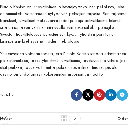
Pistolo Kasino on innovatiivinen ja käyttäjäystävällinen pelialusta, joka
on suunniteltu vastaamaan nykypäivän pelaajien tarpeita. Sen tarjoamat
bonukset, turvalliset maksuvaihtoehdot ja laaja pelivalikoima tekevät
siitä erinomaisen valinnan niin uusille kuin kokeneillekin pelaajille.
Sivuston houkuttelevuus perustuu sen kykyyn yhdistää perinteinen
kasinoelämyksellisyys ja moderni teknologia.
Yhteenvetona voidaan todeta, että Pistolo Kasino tarjoaa erinomaisen
pelikokemuksen, jossa yhdistyvät turvallisuus, joustavuus ja viihde. Jos
etsit paikkaa, jossa voit nauttia pelaamisesta ilman huolia, pistolo
casino on ehdottomasti kokeilemisen arvoinen vaihtoehto.
pistolo
Newer
Older